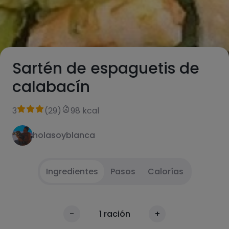
Sartén de espaguetis de
calabacín
3
(
29
)
98 kcal
holasoyblanca
Ingredientes
Pasos
Calorías
Rallar calabacín
1
Calorías
-
1
ración
+