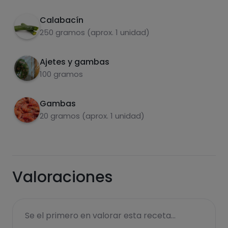
Por 100g
Quitar cabezas a las gambas y realizar un
2
Fumet con ellas
Calabacín
250 gramos (aprox. 1 unidad)
Rehogar en la sartén el calabacín rallado con
3
el Fumet de gambas y los ajetes
Ajetes y gambas
Añadir las gambitas y dejar reposar
4
100 gramos
Sazonar con guindillas, pimienta y sal
5
Gambas
Carbohidratos
Proteínas
20 gramos (aprox. 1 unidad)
Valoraciones
Grasas
Sal
Se el primero en valorar esta receta...