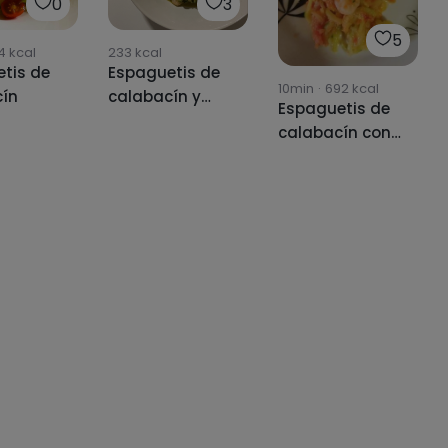
0
3
5
4
kcal
233
kcal
tis de
Espaguetis de
10min
·
692
kcal
cín
calabacín y
Espaguetis de
gambas al
calabacín con
pesto
tomate natural
y gambas