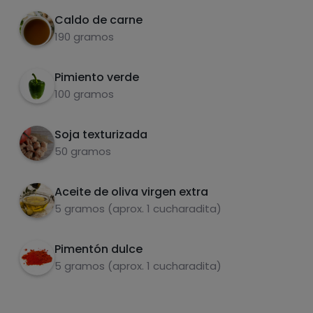
Caldo de carne
190 gramos
Pimiento verde
Carbohidratos
Proteínas
100 gramos
Soja texturizada
50 gramos
Grasas
Sal
Aceite de oliva virgen extra
5 gramos (aprox. 1 cucharadita)
Pimentón dulce
5 gramos (aprox. 1 cucharadita)
Azúcares
Grasas
saturadas