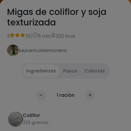
Migas de coliflor y soja
texturizada
3
(
6
)
5 min
320 kcal
lauranicolasmoreno
Ingredientes
Pasos
Calorías
.
1
Calorías
-
1
ración
+
Por 100g
Coliflor
225 gramos