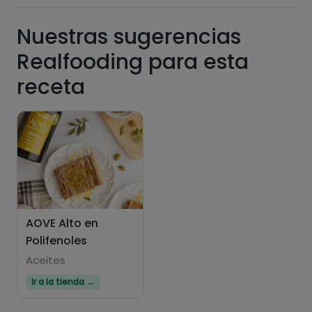
Nuestras sugerencias
Realfooding para esta
receta
Hazte PLUS para ver la información nutricional
de las recetas, y desbloquear muchas más
funcionalidades PLUS.
Pásate al PLUS
AOVE Alto en
Polifenoles
Aceites
Ir a la tienda →