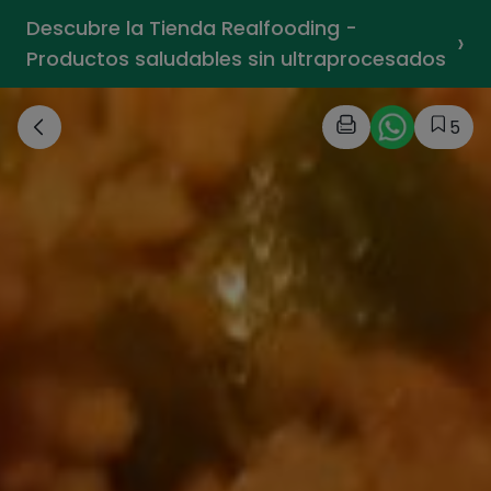
Descubre la Tienda Realfooding -
›
Productos saludables sin ultraprocesados
5