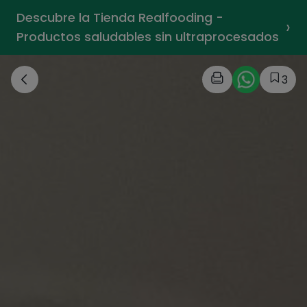
Descubre la Tienda Realfooding -
›
Productos saludables sin ultraprocesados
3