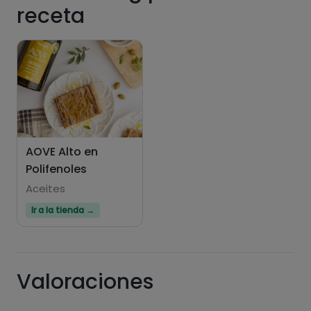
receta
Hazte PLUS para ver la información nutricional
de las recetas, y desbloquear muchas más
funcionalidades PLUS.
AOVE Alto en
Polifenoles
Pásate al PLUS
Aceites
Ir a la tienda →
Valoraciones