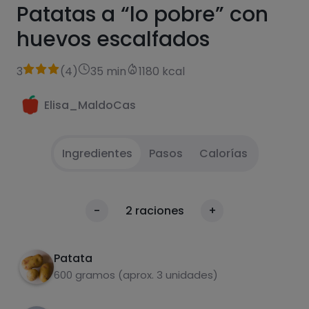
Patatas a “lo pobre” con
huevos escalfados
3
(
4
)
35 min
1180 kcal
Elisa_MaldoCas
Ingredientes
Pasos
Calorías
Pelas patatas y prepararcebolla en rodajas y
1
Calorías
-
2
raciones
+
oimie tos en tiras
Por 100g
Freir patatas en bastante aceite y a media
2
Patata
cocio. Añadir cebolla y pimiento
600 gramos (aprox. 3 unidades)
Freír todo junto hasta que las patatas estén
3