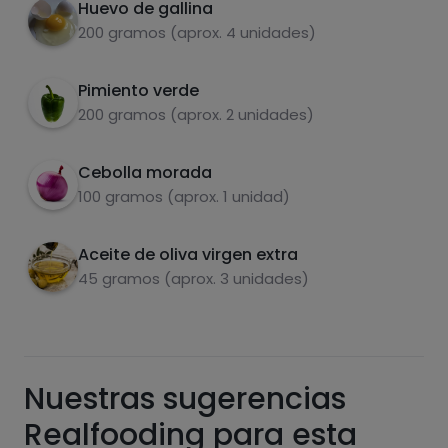
doradas.
Huevo de gallina
200 gramos (aprox. 4 unidades)
Escalfar los huevos en agua hirviendo, por
4
quitar algunas calorias
Pimiento verde
Carbohidratos
Proteínas
Escurrir el aceite sobrante de las patatas,
5
200 gramos (aprox. 2 unidades)
servir con los huevos encima y a disfrutar
Cebolla morada
100 gramos (aprox. 1 unidad)
Grasas
Sal
Aceite de oliva virgen extra
45 gramos (aprox. 3 unidades)
Azúcares
Grasas
Nuestras sugerencias
saturadas
Realfooding para esta