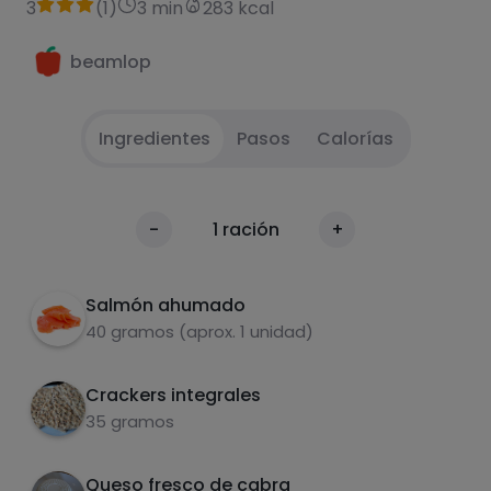
3
(
1
)
3 min
283 kcal
beamlop
Ingredientes
Pasos
Calorías
Pesar los ingredientes, colocalarlos al gusto,
1
Calorías
-
1
ración
+
condimentar y masticar muy bien
Por 100g
Salmón ahumado
40 gramos (aprox. 1 unidad)
Crackers integrales
35 gramos
Queso fresco de cabra