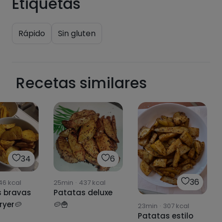
Etiquetas
Rápido
Sin gluten
Recetas similares
34
6
36
46
kcal
25min
·
437
kcal
s bravas
Patatas deluxe
fryer🥔
🥔🍟
23min
·
307
kcal
Patatas estilo