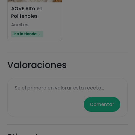
AOVE Alto en
Polifenoles
Hazte PLUS para ver la información nutricional
de las recetas, y desbloquear muchas más
Aceites
funcionalidades PLUS.
Ir a la tienda →
Pásate al PLUS
Valoraciones
Se el primero en valorar esta receta...
Comentar