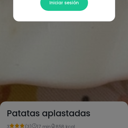
Iniciar sesión
Patatas aplastadas
3
(
3
)
17 min
858 kcal