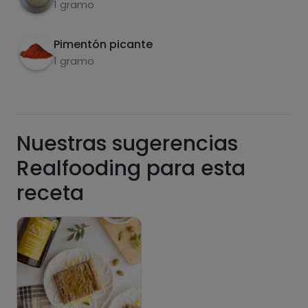
1 gramo
Pimentón picante
1 gramo
Grasas
Sal
Nuestras sugerencias
Realfooding para esta
Azúcares
Grasas
receta
saturadas