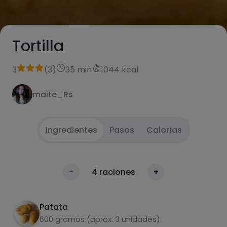
Tortilla
3
(
3
)
35 min
1044 kcal
maite_Rs
Ingredientes
Pasos
Calorías
Corta patata y cebolla
1
Calorías
-
4
raciones
+
Por 100g
Freír en la sartén.
2
Patata
Añadir huevo batido y jamón.
3
600 gramos (aprox. 3 unidades)