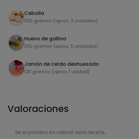
Enrollar en la tortilla.
4
Cebolla
300 gramos (aprox. 3 unidades)
Huevo de gallina
Carbohidratos
Proteínas
250 gramos (aprox. 5 unidades)
Jamón de cerdo deshuesado
120 gramos (aprox. 1 unidad)
Grasas
Sal
Valoraciones
Azúcares
Grasas
Se el primero en valorar esta receta...
saturadas