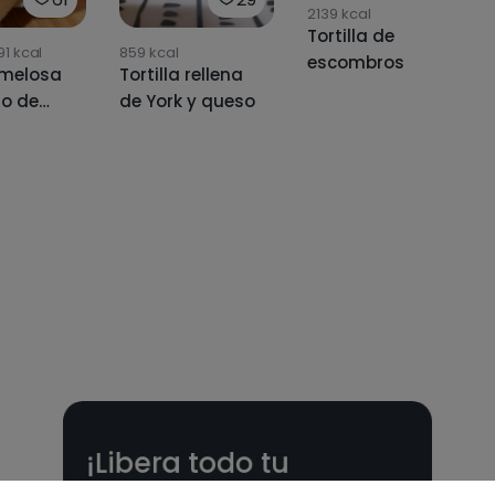
2139
kcal
Tortilla de
91
kcal
859
kcal
escombros
a melosa
Tortilla rellena
o de
de York y queso
 cebolla
¡Libera todo tu