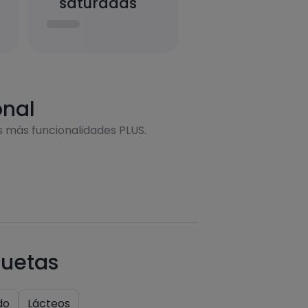
saturadas
onal
s más funcionalidades PLUS.
quetas
do
Lácteos