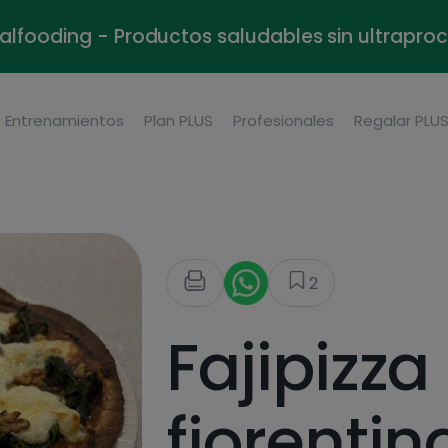
alfooding - Productos saludables sin ultrapr
Entrenamientos
Plan PLUS
Profesionales
Regalar PLU
2
Fajipizza
fiorentin