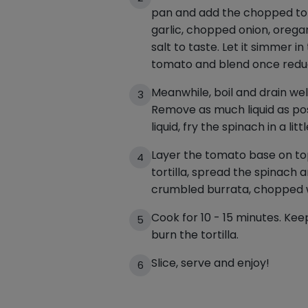
pan and add the chopped to
garlic, chopped onion, oregan
salt to taste. Let it simmer in
tomato and blend once redu
Meanwhile, boil and drain wel
3
Remove as much liquid as possib
liquid, fry the spinach in a lit
Layer the tomato base on t
4
tortilla, spread the spinach 
crumbled burrata, chopped w
Cook for 10 - 15 minutes. Kee
5
burn the tortilla.
Slice, serve and enjoy!
6