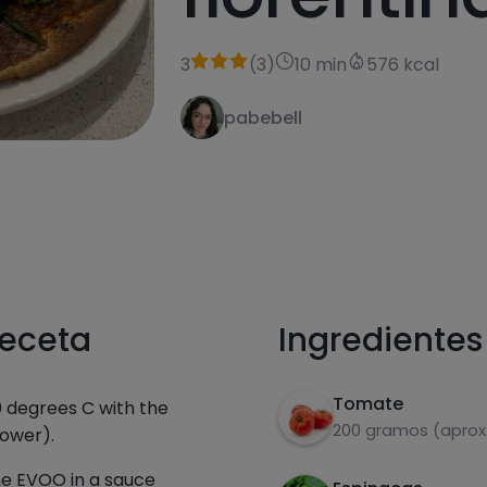
3
(
3
)
10 min
576 kcal
pabebell
receta
Ingredientes
Tomate
0 degrees C with the
200 gramos (aprox.
ower).
he EVOO in a sauce