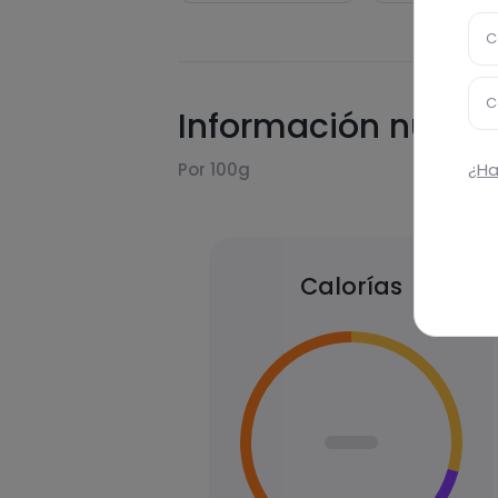
C
C
Información nutric
¿Ha
Por 100g
Calorías