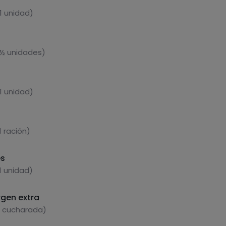
1 unidad)
 ½ unidades)
1 unidad)
1 ración)
es
1 unidad)
rgen extra
1 cucharada)