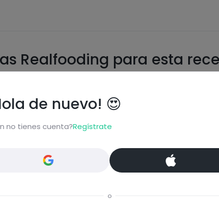
as Realfooding para esta rec
Hola de nuevo! 😍
n no tienes cuenta?
Regístrate
n
o