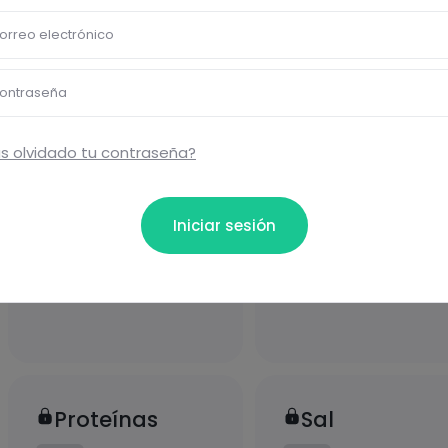
orreo electrónico
ontraseña
ional
s olvidado tu contraseña?
Iniciar sesión
Carbohidratos
Grasas
Proteínas
Sal