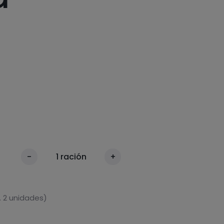
-
1
ración
+
 2 unidades)