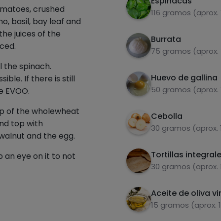
Espinacas
matoes, crushed
116 gramos (aprox. 
o, basil, bay leaf and
 the juices of the
Burrata
ced.
75 gramos (aprox.
l the spinach.
Huevo de gallina
le. If there is still
50 gramos (aprox. 
tle EVOO.
op of the wholewheat
Cebolla
and top with
30 gramos (aprox. 
alnut and the egg.
Tortillas integral
p an eye on it to not
30 gramos (aprox. 
Aceite de oliva vi
15 gramos (aprox. 