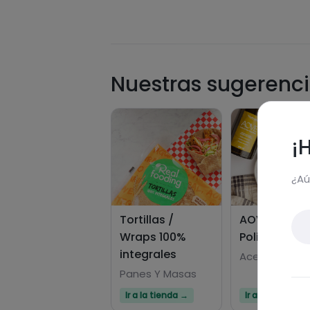
Nuestras sugerenci
¡
¿Aú
Tortillas /
AOVE Alto e
Wraps 100%
Polifenoles
integrales
Aceites
Panes Y Masas
Ir a la tienda →
Ir a la tienda →