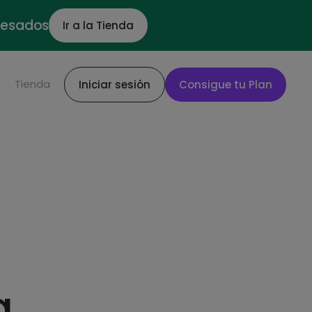
ocesados
Ir a la Tienda
S
Tienda
Iniciar sesión
Consigue tu Plan
a