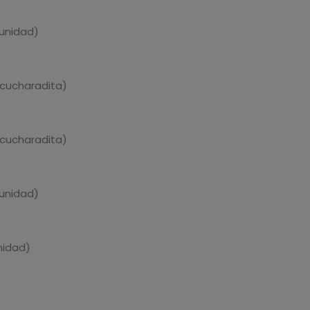
 unidad)
 cucharadita)
 cucharadita)
 unidad)
nidad)