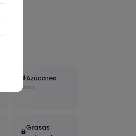
Azúcares
Grasas