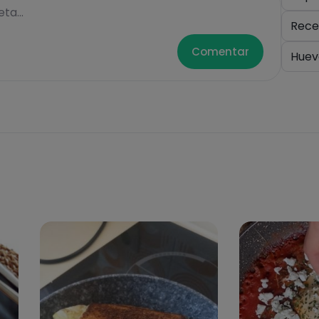
ta...
Rece
Comentar
Huev