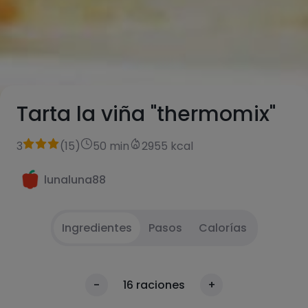
Tarta la viña "thermomix"
3
(
15
)
50 min
2955 kcal
lunaluna88
Ingredientes
Pasos
Calorías
Precaliente el horno a 200ºC con calor arriba
1
Calorías
-
16
raciones
+
y abajo. Moje y escurra una lámina de papel