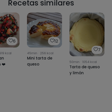
Recetas similares
6
12
7
919
kcal
45min
·
256
kcal
an
Mini tarta de
50min
·
1054
kcal
 ❤️
queso
Tarta de queso
y limón