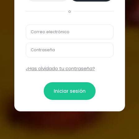
o
Correo electrónico
Contraseña
¿Has olvidado tu contraseña?
Iniciar sesión