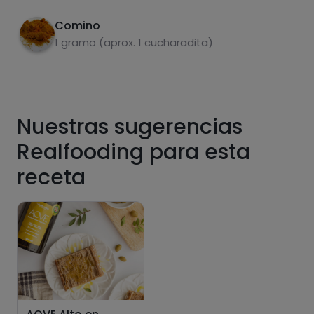
aguacate, la granada y las alcaparras.
de las recetas, y desbloquear muchas más
funcionalidades PLUS.
Comino
1 gramo (aprox. 1 cucharadita)
Pásate al PLUS
Nuestras sugerencias
Realfooding para esta
receta