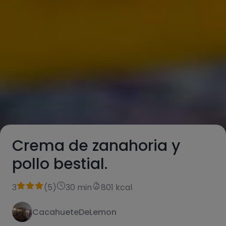
Crema de zanahoria y
pollo bestial.
3
(
5
)
30 min
801 kcal
CacahueteDeLemon