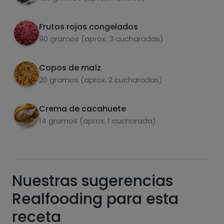
cacahuete. Disfruta!
Frutos rojos congelados
90 gramos (aprox. 3 cucharadas)
Copos de maíz
Carbohidratos
Proteínas
20 gramos (aprox. 2 cucharadas)
Crema de cacahuete
14 gramos (aprox. 1 cucharada)
Grasas
Sal
Nuestras sugerencias
Realfooding para esta
Azúcares
Grasas
receta
saturadas