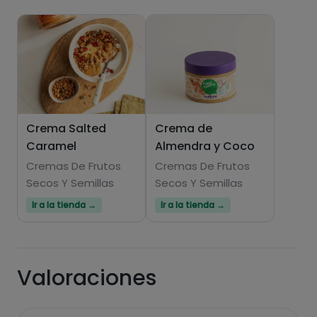
Crema Salted
Crema de
Caramel
Almendra y Coco
Hazte PLUS para ver la información nutricional
de las recetas, y desbloquear muchas más
Cremas De Frutos
Cremas De Frutos
Secos Y Semillas
funcionalidades PLUS.
Secos Y Semillas
Ir a la tienda →
Ir a la tienda →
Pásate al PLUS
Valoraciones