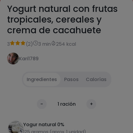
Yogurt natural con frutas
tropicales, cereales y
crema de cacahuete
3
(
2
)
3 min
254 kcal
Kari1789
Ingredientes
Pasos
Calorías
Introduce el yogur en una taza grande o bol
1
Calorías
-
1
ración
+
Por 100g
Introduce el resto de ingredientes (en mi
2
caso frutas tropicales congeladas), cereales
Yogur natural 0%
sin azúcar y una cucharada de crema de
125 gramos (aprox. 1 unidad)