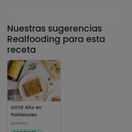
Nuestras sugerencias
Grasas
Sal
Realfooding para esta
receta
Azúcares
Grasas
saturadas
AOVE Alto en
Polifenoles
Aceites