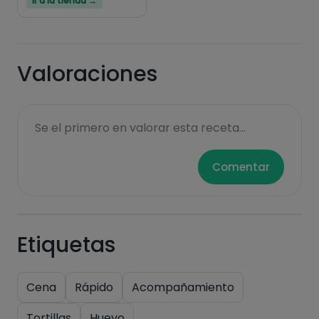
Ir a la tienda →
Hazte PLUS para ver la información nutricional
de las recetas, y desbloquear muchas más
funcionalidades PLUS.
Valoraciones
Pásate al PLUS
Se el primero en valorar esta receta...
Comentar
Etiquetas
Cena
Rápido
Acompañamiento
Tortillas
Huevo