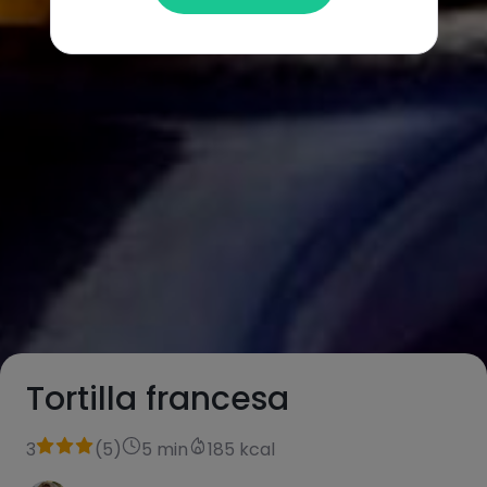
Tortilla francesa
3
(
5
)
5 min
185 kcal