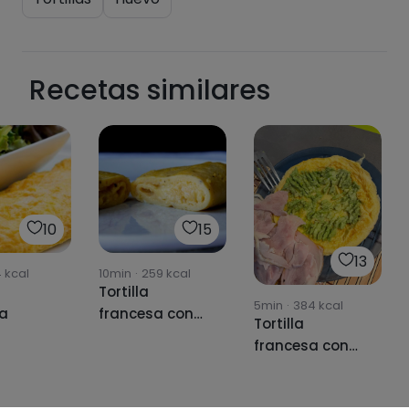
Recetas similares
10
15
13
4
kcal
10min
·
259
kcal
Tortilla
5min
·
384
kcal
sa
francesa con
Tortilla
jamón york y
francesa con
queso
aguacate y
pollo