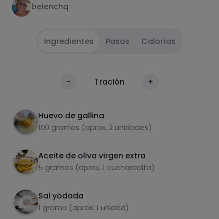
belenchq
Ingredientes
Pasos
Calorías
Batir el huevo con la sal.
1
Calorías
-
1
ración
+
Por 100g
Echar el aceite en la sartén y cuando esté
2
caliente echar el huevo batido hasta que
Huevo de gallina
dore por los dos lados.
100 gramos (aprox. 2 unidades)
Aceite de oliva virgen extra
5 gramos (aprox. 1 cucharadita)
Sal yodada
Carbohidratos
Proteínas
1 gramo (aprox. 1 unidad)