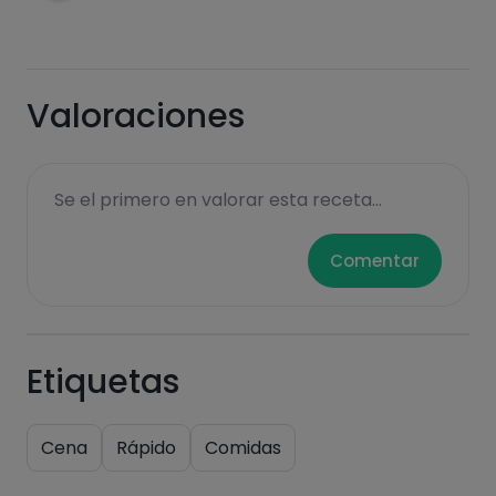
Azúcares
Grasas
Valoraciones
saturadas
Se el primero en valorar esta receta...
Comentar
Hazte PLUS para ver la información nutricional
Etiquetas
de las recetas, y desbloquear muchas más
funcionalidades PLUS.
Cena
Rápido
Comidas
Pásate al PLUS