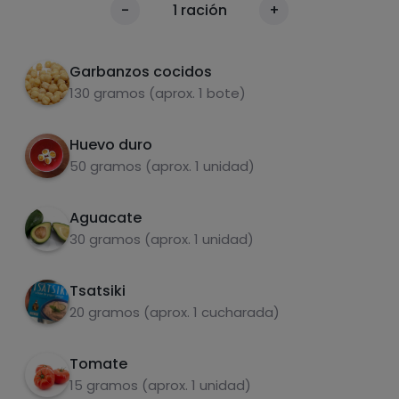
1
Calorías
-
1
ración
+
Por 100g
Disfrutamos 😜😜😜
2
Garbanzos cocidos
130 gramos (aprox. 1 bote)
Huevo duro
50 gramos (aprox. 1 unidad)
Aguacate
Carbohidratos
Proteínas
30 gramos (aprox. 1 unidad)
Tsatsiki
20 gramos (aprox. 1 cucharada)
Grasas
Sal
Tomate
15 gramos (aprox. 1 unidad)