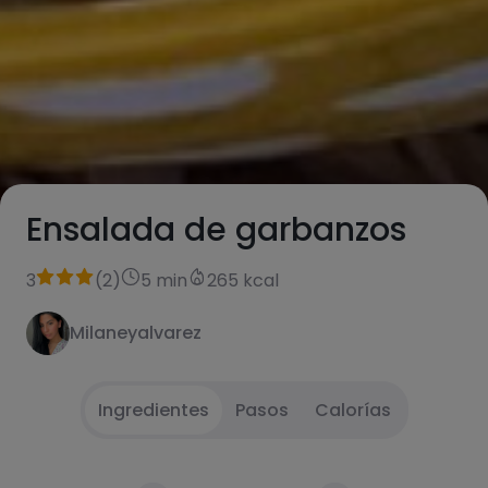
Ensalada de garbanzos
3
(
2
)
5 min
265 kcal
Milaneyalvarez
Ingredientes
Pasos
Calorías
Añadimos todo