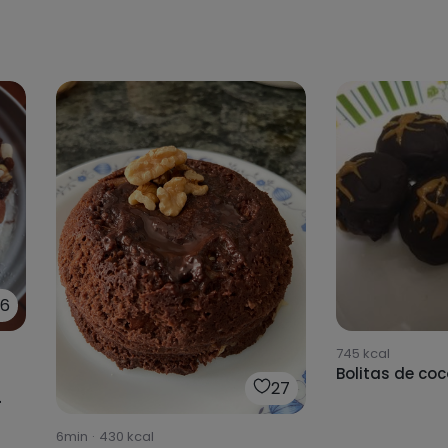
6
745
kcal
Bolitas de co
27
6min
·
430
kcal