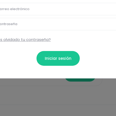
Pásate al PLUS
orreo electrónico
ontraseña
Eti
s olvidado tu contraseña?
Rápi
Iniciar sesión
ta...
Comentar