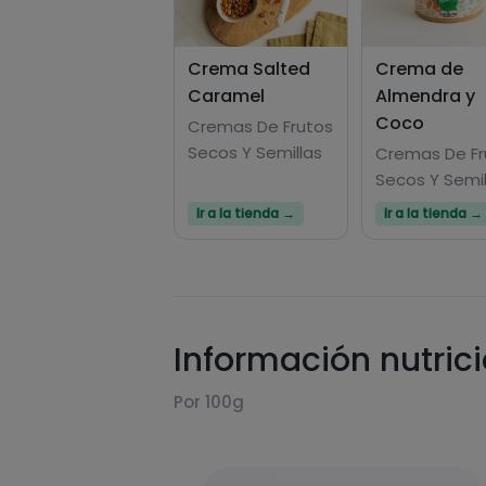
Crema Salted
Crema de
Caramel
Almendra y
Coco
Cremas De Frutos
Secos Y Semillas
Cremas De Fr
Secos Y Semil
Ir a la tienda →
Ir a la tienda →
Información nutric
Por 100g