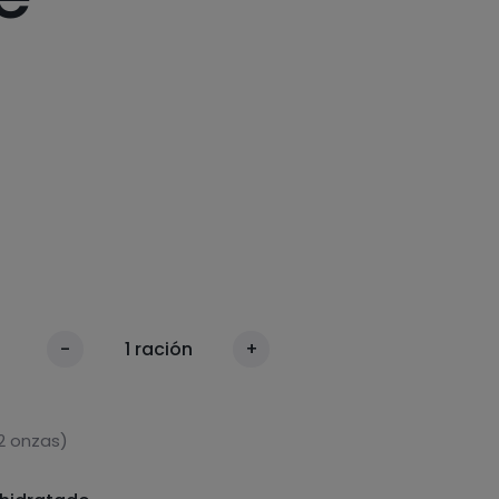
-
1
ración
+
2 onzas)