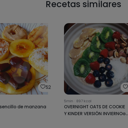
Recetas similares
52
5min
·
897
kcal
 sencillo de manzana
OVERNIGHT OATS DE COOKIE
Y KINDER VERSIÓN INVIERNO❄️
☃️