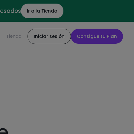
ocesados
Ir a la Tienda
S
Tienda
Iniciar sesión
Consigue tu Plan
e