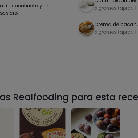
Coco rallado de
a de cacahuete y el
5 gramos (aprox. 1
ocolate.
Crema de cacah
.
5 gramos (aprox. 1
as Realfooding para esta rec