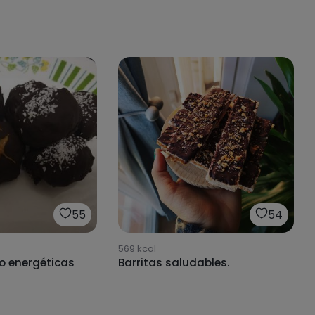
55
54
569
kcal
co energéticas
Barritas saludables.