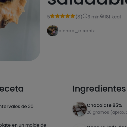
5
(
8
)
3 min
181 kcal
ainhoa_etxaniz
receta
Ingredientes
Chocolate 85%
ntervalos de 30
20 gramos (aprox. 
late en un molde de