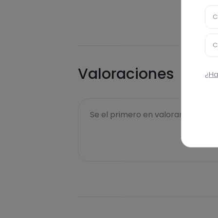
C
C
Valoraciones
¿Ha
Se el primero en valorar esta rece