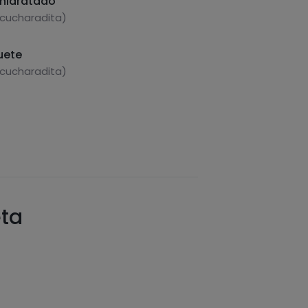
shidratado
 cucharadita)
uete
 cucharadita)
eta