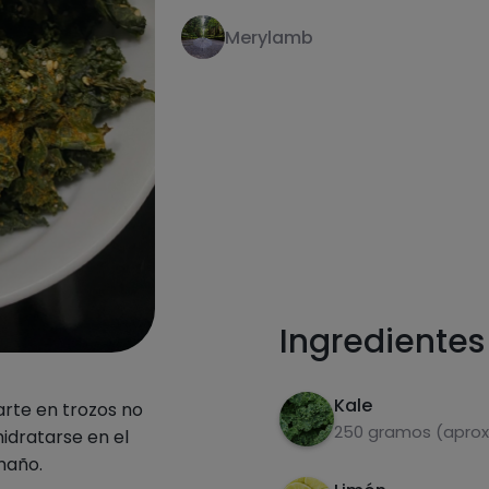
Merylamb
receta
Ingredientes
Kale
parte en trozos no
250 gramos (aprox
idratarse en el
maño.