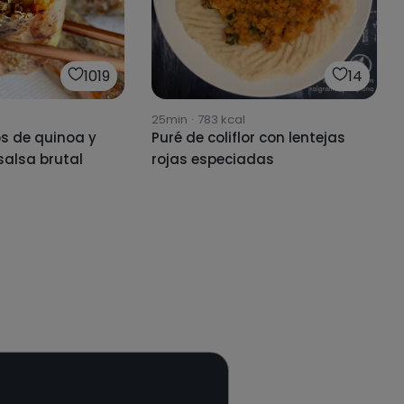
1019
14
25min
·
783
kcal
nos de quinoa y
Puré de coliflor con lentejas
salsa brutal
rojas especiadas