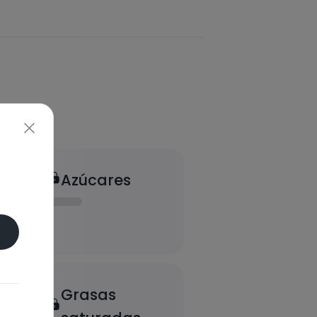
Azúcares
Grasas