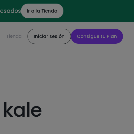
ocesados
Ir a la Tienda
S
Tienda
Iniciar sesión
Consigue tu Plan
 kale