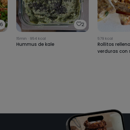
26
2
15min
·
954
kcal
579
kcal
Hummus de kale
Rollitos relle
verduras con 