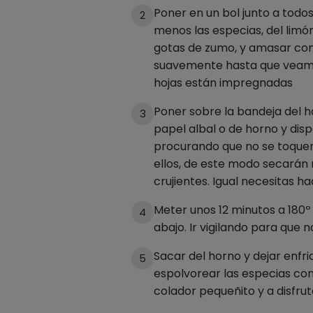
Poner en un bol junto a todos
2
menos las especias, del limó
gotas de zumo, y amasar co
suavemente hasta que veamo
hojas están impregnadas
Poner sobre la bandeja del 
3
papel albal o de horno y disp
procurando que no se toquen
ellos, de este modo secarán
crujientes. Igual necesitas h
Meter unos 12 minutos a 180º 
4
abajo. Ir vigilando para que 
Sacar del horno y dejar enfri
5
espolvorear las especias co
colador pequeñito y a disfrut