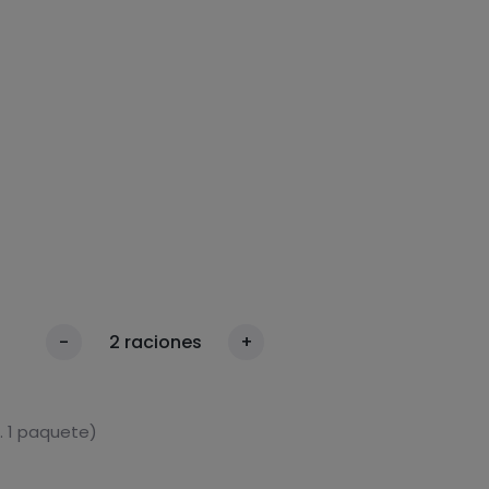
-
2
raciones
+
. 1 paquete)