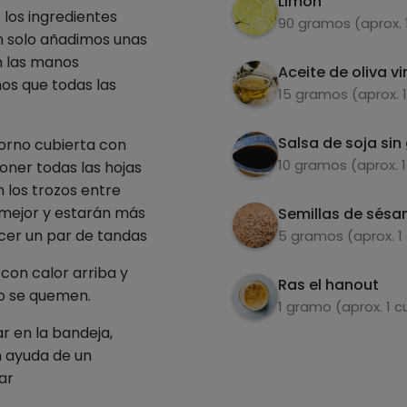
Limón
 los ingredientes
90 gramos (aprox. 
n solo añadimos unas
n las manos
Aceite de oliva vi
s que todas las
15 gramos (aprox. 
Salsa de soja sin
horno cubierta con
10 gramos (aprox. 
oner todas las hojas
 los trozos entre
 mejor y estarán más
Semillas de sés
acer un par de tandas
5 gramos (aprox. 1
con calor arriba y
Ras el hanout
no se quemen.
1 gramo (aprox. 1 
ar en la bandeja,
n ayuda de un
ar