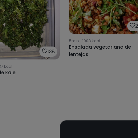
5min
·
1003
kcal
Ensalada vegetariana de
138
lentejas
37
kcal
de Kale