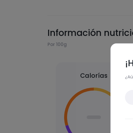
Información nutric
Por 100g
¡
Calorías
¿Aú