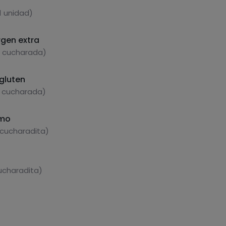
1 unidad)
rgen extra
1 cucharada)
 gluten
1 cucharada)
amo
 cucharadita)
cucharadita)