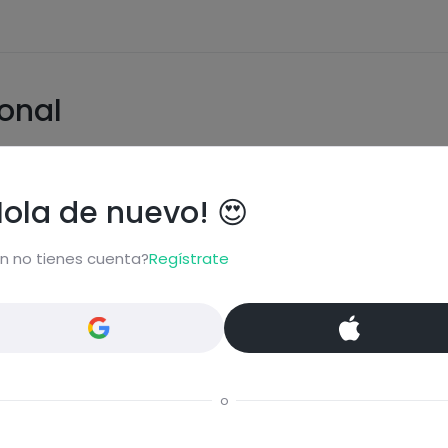
ional
Hola de nuevo! 😍
Carbohidratos
Grasas
n no tienes cuenta?
Regístrate
o
Proteínas
Sal