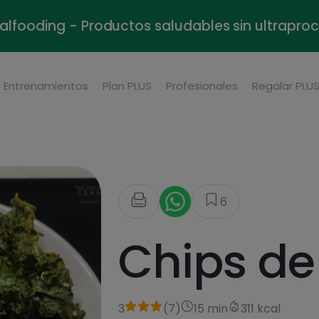
alfooding - Productos saludables sin ultrapr
Entrenamientos
Plan PLUS
Profesionales
Regalar PLU
6
Chips de
3
(
7
)
15 min
311 kcal