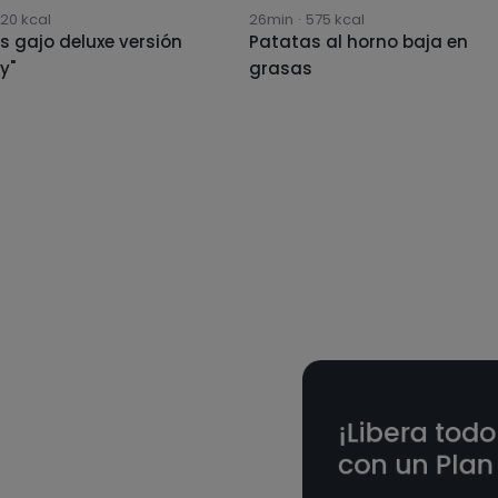
26min
·
575
kcal
20
kcal
Patatas al horno baja en
s gajo deluxe versión
grasas
y"
¡Libera todo tu
con un Plan nut
Planes nutricionales adaptado
¡Desbloquea todas las funcio