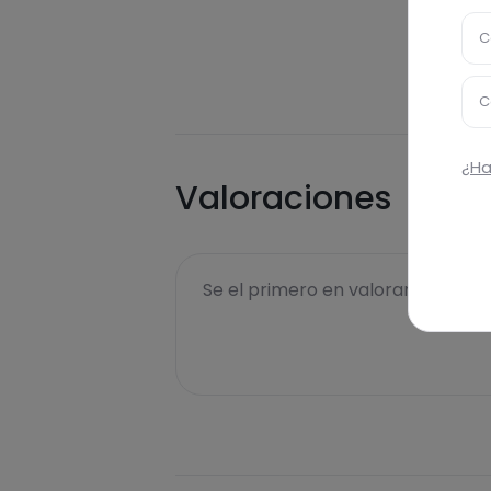
C
C
¿Ha
Valoraciones
Se el primero en valorar esta rece