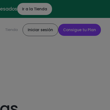
ocesados
Ir a la Tienda
S
Tienda
Iniciar sesión
Consigue tu Plan
das