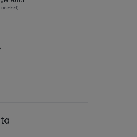
rgen extra
1 unidad)
e
eta