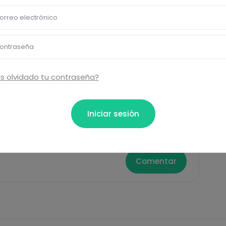
Pásate al PLUS
orreo electrónico
ontraseña
s olvidado tu contraseña?
Eti
Iniciar sesión
Rápi
ta...
Comentar