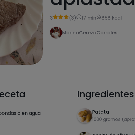
3
(
3
)
17 min
858 kcal
MarinaCerezoCorrales
receta
Ingredientes
Patata
roondas o en agua
1000 gramos (aprox