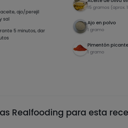
Aceite de oliva vi
15 gramos (aprox. 
aceite, ajo/perejil
y sal
Ajo en polvo
1 gramo
urante 5 minutos, dar
utos
Pimentón picant
1 gramo
as Realfooding para esta rec