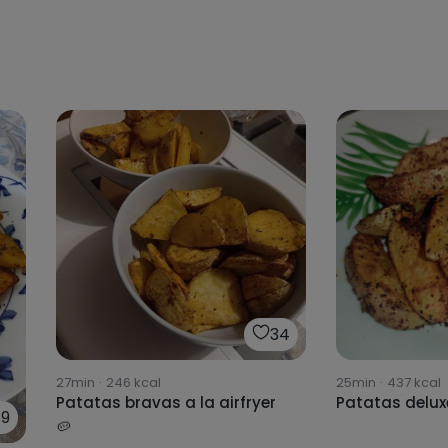
34
27min
·
246
kcal
25min
·
437
kcal
Patatas bravas a la airfryer
Patatas delux
89
🥔