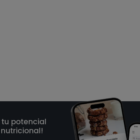
 potencial
ricional!
s a tu objetivo 🎯
nalidades PLUS!