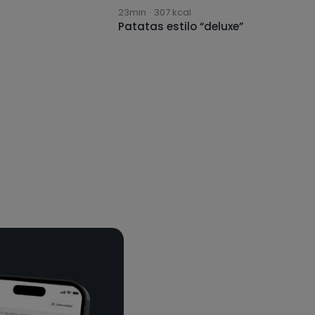
23min
·
307
kcal
Patatas estilo “deluxe”