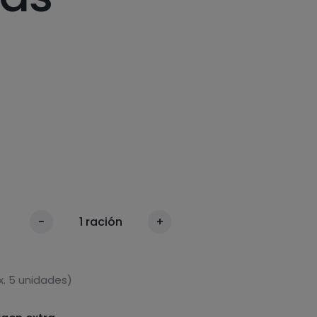
-
1
ración
+
. 5 unidades)