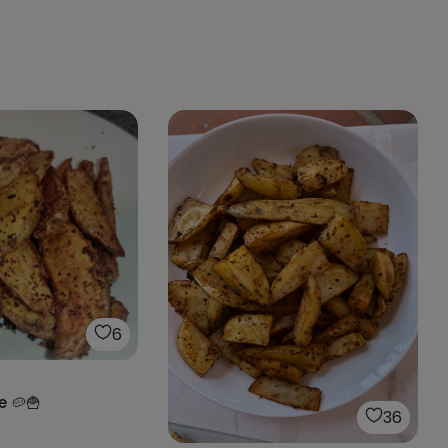
6
e 🥔🍟
36