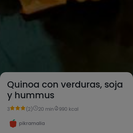
Quinoa con verduras, soja
y hummus
3
(
2
)
20 min
990 kcal
pikramalia