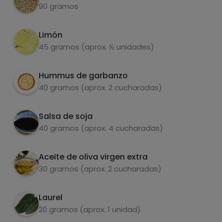
90 gramos
Grasas
Sal
Limón
45 gramos (aprox. ½ unidades)
Hummus de garbanzo
40 gramos (aprox. 2 cucharadas)
Azúcares
Grasas
saturadas
Salsa de soja
40 gramos (aprox. 4 cucharadas)
Aceite de oliva virgen extra
30 gramos (aprox. 2 cucharadas)
Laurel
20 gramos (aprox. 1 unidad)
Hazte PLUS para ver la información nutricional