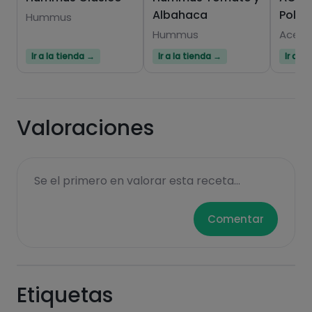
Albahaca
Polif
Hummus
Hummus
Aceit
Ir a la tienda →
Ir a la tienda →
Ir a l
Valoraciones
Se el primero en valorar esta receta...
Comentar
Etiquetas