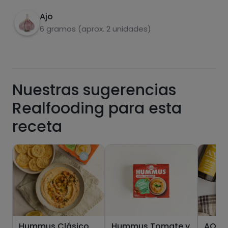
de las recetas, y desbloquear muchas más
funcionalidades PLUS.
Ajo
6 gramos (aprox. 2 unidades)
Pásate al PLUS
Nuestras sugerencias
Realfooding para esta
receta
Hummus Clásico
Hummus Tomate y
AOVE 