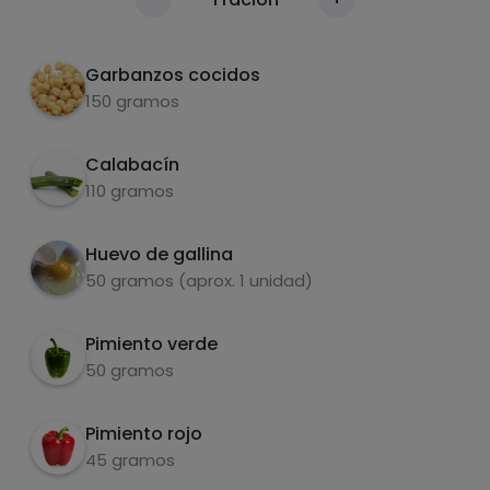
Calorías
Por 100g
Saltearlas a fuego lento, con el aceite y la sal
2
Garbanzos cocidos
Añadir un huevo a las verduras, remover, y
3
150 gramos
dejar que se cocine
Añadir los garbanzos y cocer hasta que todo
Calabacín
4
esté caliente.
110 gramos
Sazonar al gusto ¡Y a comer!
5
Huevo de gallina
Carbohidratos
Proteínas
50 gramos (aprox. 1 unidad)
Pimiento verde
50 gramos
Grasas
Sal
Pimiento rojo
45 gramos