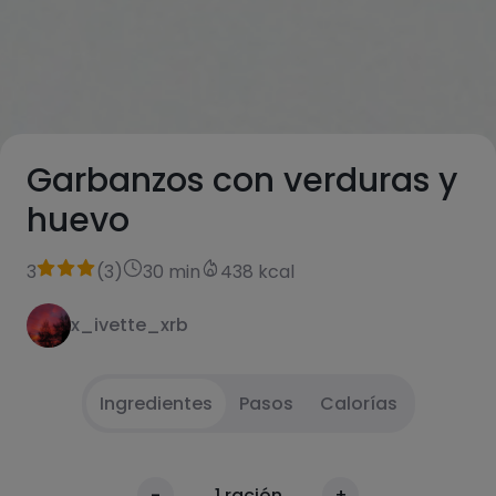
Garbanzos con verduras y
huevo
3
(
3
)
30 min
438 kcal
x_ivette_xrb
Ingredientes
Pasos
Calorías
Cortar las verduras a trozos pequeños
1
-
1
ración
+