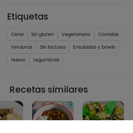
Etiquetas
Cena
Sin gluten
Vegetariano
Comidas
Verduras
Sin lactosa
Ensaladas y bowls
Huevo
Legumbres
Recetas similares