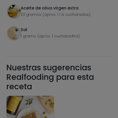
Aceite de oliva virgen extra
23 gramos (aprox. 1 i ½ cucharadas)
Azúcares
Grasas
saturadas
Sal
1 gramo (aprox. 1 cucharadita)
Nuestras sugerencias
Realfooding para esta
Hazte PLUS para ver la información nutricional
receta
de las recetas, y desbloquear muchas más
funcionalidades PLUS.
Pásate al PLUS