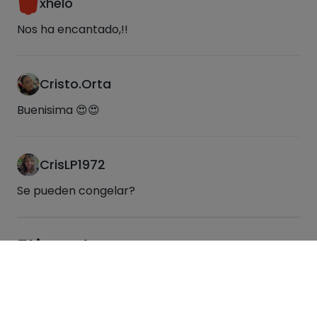
xhelo
Nos ha encantado,!!
Cristo.Orta
Buenisima 😍😍
CrisLP1972
Se pueden congelar?
Etiquetas