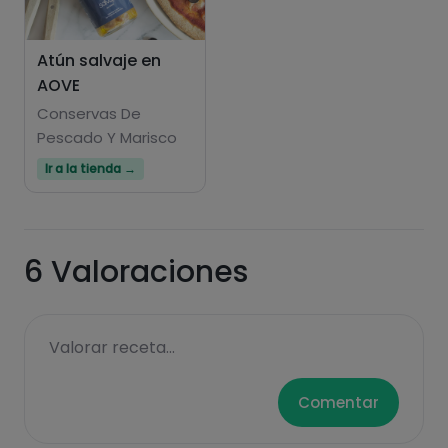
Atún salvaje en
AOVE
Hazte PLUS para ver la información nutricional
de las recetas, y desbloquear muchas más
Conservas De
Pescado Y Marisco
funcionalidades PLUS.
Ir a la tienda →
Pásate al PLUS
6
Valoraciones
Valorar receta...
Comentar