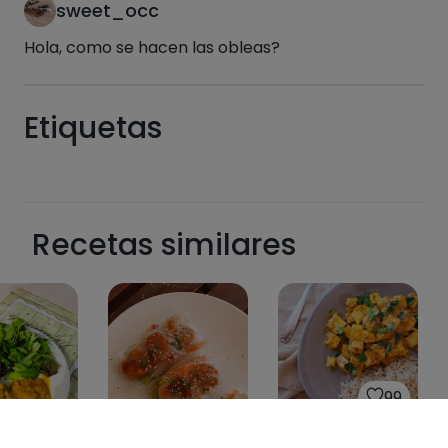
sweet_occ
Hola, como se hacen las obleas?
Etiquetas
Recetas similares
99
8
1508
kcal