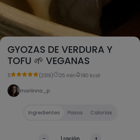
GYOZAS DE VERDURA Y
TOFU 🌱 VEGANAS
5
(
2319
)
25 min
190 kcal
mariinna_p
Ingredientes
Pasos
Calorías
Necesitarás además 20 "obleas" para Gyoza
1
-
1
ración
+