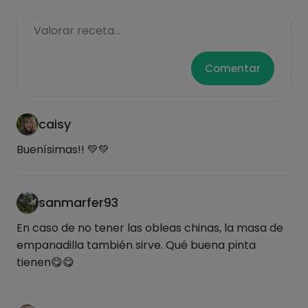
también aceite de oliva). 👉🏼Cuando hayan
cogido color, baja el fuego, echa un vaso de
Valorar receta...
agua y espera a que se hagan 3 o 4 minutos.
Sabrás que están hechas porque la masa
Comentar
queda "transparente".
caisy
Buenísimas!! 💚💚
sanmarfer93
En caso de no tener las obleas chinas, la masa de
empanadilla también sirve. Qué buena pinta
tienen😋😋