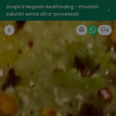
Scopri il Negozio Realfooding - Prodotti
›
salutari senza ultra-processati
4