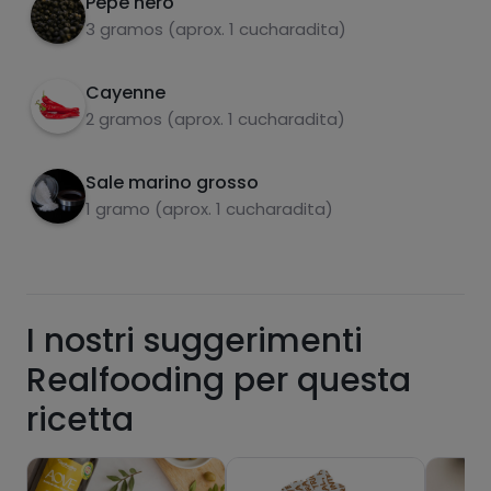
Pepe nero
3 gramos (aprox. 1 cucharadita)
zuccheri
grassi saturi
Cayenne
2 gramos (aprox. 1 cucharadita)
Sale marino grosso
1 gramo (aprox. 1 cucharadita)
Hazte PLUS para ver la información nutricional
I nostri suggerimenti
de las recetas, y desbloquear muchas más
funcionalidades PLUS.
Realfooding per questa
Pásate al PLUS
ricetta