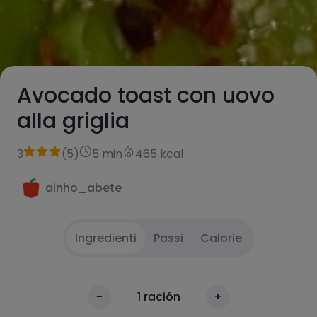
Avocado toast con uovo
alla griglia
3
(
5
)
5 min
465 kcal
ainho_abete
Ingredienti
Passi
Calorie
Tagliare e sbucciare mezzo avocado.
1
Calorie
-
1
ración
+
Tagliarlo a strisce sottili. Mettere da parte.