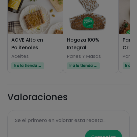
AOVE Alto en
Hogaza 100%
Pan 1
Polifenoles
Integral
Crist
Aceites
Panes Y Masas
Panes
Ir a la tienda →
Ir a la tienda →
Ir a l
Valoraciones
Se el primero en valorar esta receta...