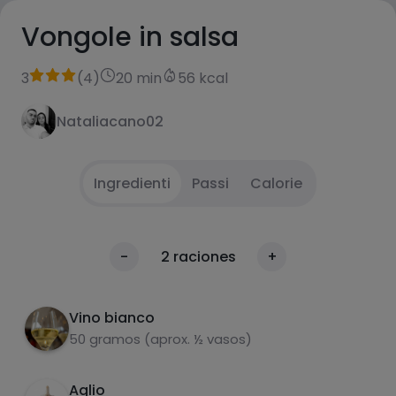
Vongole in salsa
3
(
4
)
20 min
56 kcal
Nataliacano02
Ingredienti
Passi
Calorie
-Tritare 4 spicchi d'aglio - Versare
1
Calorie
-
2
raciones
+
abbondante olio d'oliva in una grande padella.
Per 100g
-Friggere
Vino bianco
- Versare abbondante olio d'oliva in una
2
50 gramos (aprox. ½ vasos)
padella grande.
Aglio