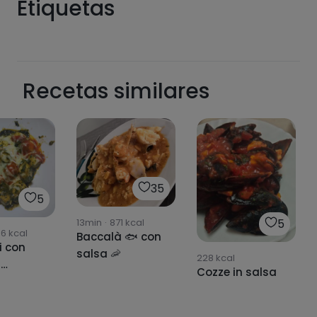
Etiquetas
Recetas similares
Hazte PLUS para ver la información nutricional
de las recetas, y desbloquear muchas más
funcionalidades PLUS.
Pásate al PLUS
35
5
13min
·
871
kcal
5
86
kcal
Baccalà 🐟 con
i con
salsa 🦐
228
kcal
i
Cozze in salsa
ger di
spinaci