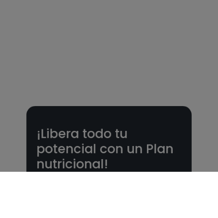
¡Libera todo tu
potencial con un Plan
nutricional!
Planes nutricionales adaptados a tu
objetivo 🎯 ¡Desbloquea todas las
funcionalidades PLUS!