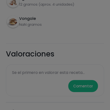
12 gramos (aprox. 4 unidades)
Vongole
carboidrati
proteine
NaN gramos
Valoraciones
grassi
sale
Se el primero en valorar esta receta...
Comentar
zuccheri
grassi saturi