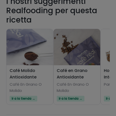
I nostri suggerimenti
Realfooding per questa
ricetta
Hazte PLUS para ver la información nutricional
de las recetas, y desbloquear muchas más
funcionalidades PLUS.
Pásate al PLUS
Café Molido
Café en Grano
Hoga
Antioxidante
Antioxidante
Integ
Café En Grano O
Café En Grano O
Panes
Molido
Molido
Ir a la tienda →
Ir a la tienda →
Ir a l