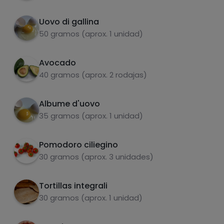
al centro del pancake, piegare a metà e poi a
Uovo di gallina
3/4 e il gioco è fatto 😋.
50 gramos (aprox. 1 unidad)
Avocado
carboidrati
proteine
40 gramos (aprox. 2 rodajas)
Albume d'uovo
35 gramos (aprox. 1 unidad)
grassi
sale
Pomodoro ciliegino
30 gramos (aprox. 3 unidades)
Tortillas integrali
30 gramos (aprox. 1 unidad)
zuccheri
grassi saturi