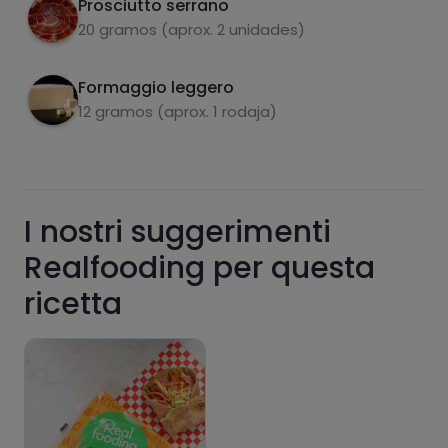
Prosciutto serrano
20 gramos (aprox. 2 unidades)
Formaggio leggero
12 gramos (aprox. 1 rodaja)
Hazte PLUS para ver la información nutricional
I nostri suggerimenti
de las recetas, y desbloquear muchas más
funcionalidades PLUS.
Realfooding per questa
Pásate al PLUS
ricetta