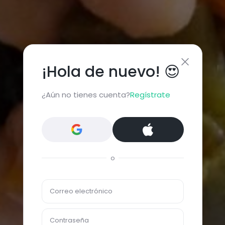
¡Hola de nuevo! 😍
¿Aún no tienes cuenta?
Regístrate
o
Correo electrónico
Contraseña