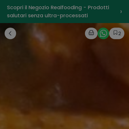
Scopri il Negozio Realfooding - Prodotti
›
salutari senza ultra-processati
2