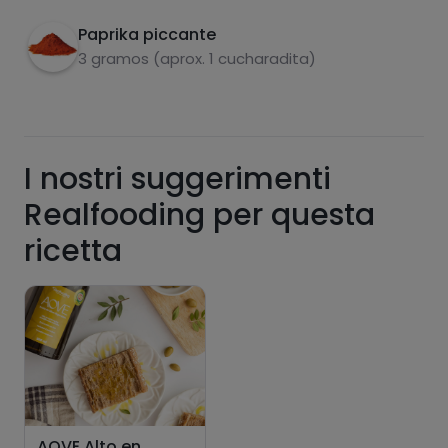
Paprika piccante
3 gramos (aprox. 1 cucharadita)
I nostri suggerimenti
Realfooding per questa
Hazte PLUS para ver la información nutricional
ricetta
de las recetas, y desbloquear muchas más
funcionalidades PLUS.
Pásate al PLUS
AOVE Alto en