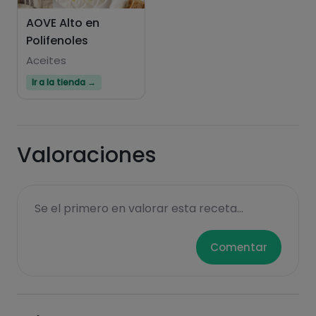
AOVE Alto en
Polifenoles
Hazte PLUS para ver la información nutricional
de las recetas, y desbloquear muchas más
Aceites
funcionalidades PLUS.
Ir a la tienda →
Pásate al PLUS
Valoraciones
Se el primero en valorar esta receta...
Comentar