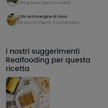
carboidrati
proteine
250 gramos (aprox. 1 unidad)
Cuocere a fuoco basso per circa 10 minuti
per lato.
Olio extravergine di oliva
60 gramos (aprox. 4 cucharadas)
grassi
sale
I nostri suggerimenti
Realfooding per questa
zuccheri
grassi saturi
ricetta