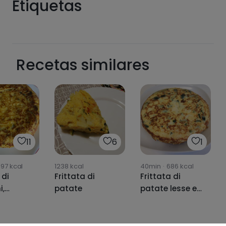
Etiquetas
Recetas similares
11
6
1
097
kcal
1238
kcal
40min
·
686
kcal
 di
Frittata di
Frittata di
i,
patate
patate lesse e
e
zucchine. senza
 🫑🌶🥔
friggere.