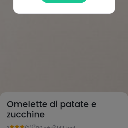
Omelette di patate e
zucchine
3
(
2
)
30 min
1411 kcal