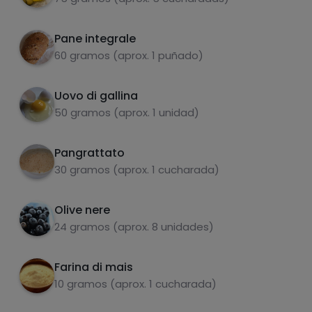
zuccheri
grassi saturi
Pane integrale
60 gramos (aprox. 1 puñado)
Uovo di gallina
50 gramos (aprox. 1 unidad)
Pangrattato
30 gramos (aprox. 1 cucharada)
Hazte PLUS para ver la información nutricional
de las recetas, y desbloquear muchas más
funcionalidades PLUS.
Olive nere
24 gramos (aprox. 8 unidades)
Pásate al PLUS
Farina di mais
10 gramos (aprox. 1 cucharada)