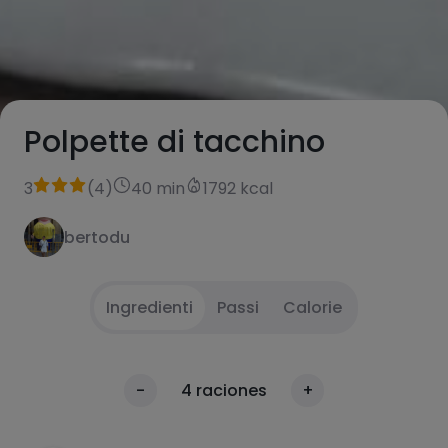
Polpette di tacchino
3
(
4
)
40 min
1792 kcal
bertodu
Ingredienti
Passi
Calorie
Mettere la carne macinata in una ciotola,
1
Calorie
-
4
raciones
+
tritare le olive, aggiungere la cipolla, l'aglio, la
Per 100g
mollica di pane bagnata nel latte, l'uovo,