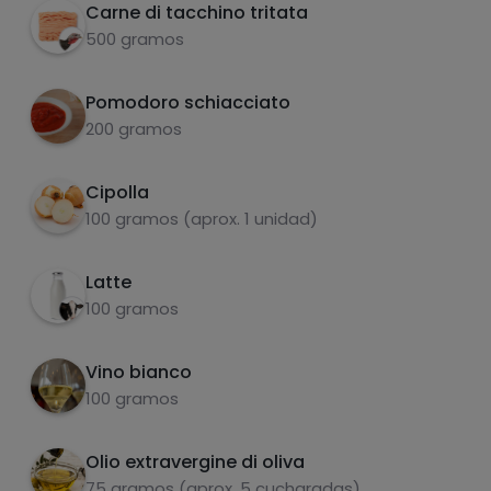
mescolare bene.
Carne di tacchino tritata
500 gramos
Pomodoro schiacciato
200 gramos
Cipolla
carboidrati
proteine
100 gramos (aprox. 1 unidad)
Latte
100 gramos
Una volta amalgamato l'impasto, formare
2
grassi
sale
delle palline, passarle nel pangrattato e
Vino bianco
friggerle in una padella con olio d'oliva.
100 gramos
Olio extravergine di oliva
75 gramos (aprox. 5 cucharadas)