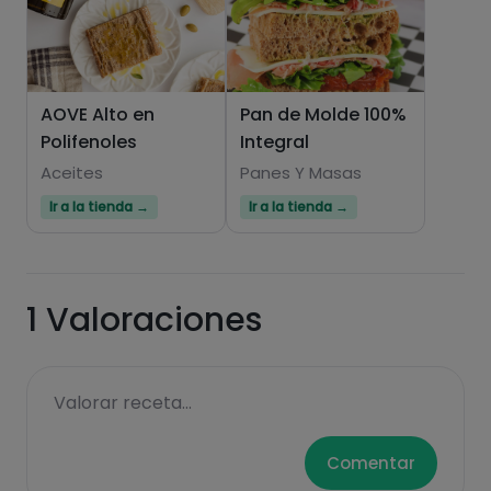
Quando il fondo è pronto, posizionarvi sopra il
4
pezzo rimosso e girarlo.
AOVE Alto en
Pan de Molde 100%
Polifenoles
Integral
Aceites
Panes Y Masas
Ir a la tienda →
Ir a la tienda →
1
Valoraciones
Valorar receta...
Glielo lasciamo fare dall'altra parte.
5
Comentar