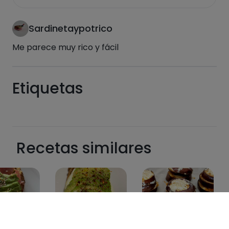
Sardinetaypotrico
Me parece muy rico y fácil
Etiquetas
E pronti a gustare la colazione, è deliziosa.
6
Recetas similares
3
4
29