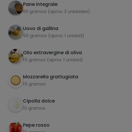
Pane integrale
60 gramos (aprox. 2 unidades)
Uovo di gallina
50 gramos (aprox. 1 unidad)
Olio extravergine di oliva
carboidrati
proteine
15 gramos (aprox. 1 unidad)
Mozzarella grattugiata
Formare un quadrato con il pane e
2
15 gramos
rimuoverlo, conservandolo per un secondo
grassi
sale
momento.
Cipolla dolce
10 gramos
Pepe rosso