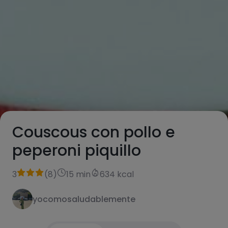
Couscous con pollo e
peperoni piquillo
3
(
8
)
15 min
634 kcal
yocomosaludablemente