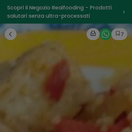
Scopri il Negozio Realfooding - Prodotti
›
salutari senza ultra-processati
7