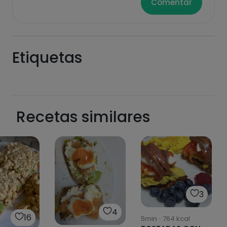
Comentar
Etiquetas
Recetas similares
3
4
16
5min
·
764
kcal