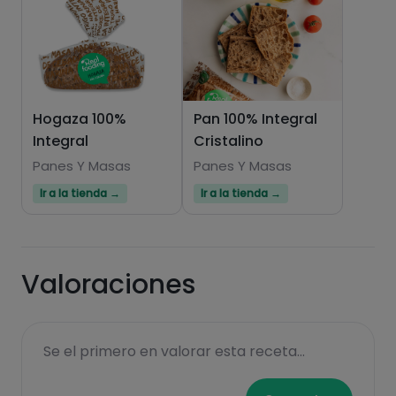
Hazte PLUS para ver la información nutricional
de las recetas, y desbloquear muchas más
funcionalidades PLUS.
Hogaza 100%
Pan 100% Integral
Integral
Cristalino
Pásate al PLUS
Panes Y Masas
Panes Y Masas
Ir a la tienda →
Ir a la tienda →
Valoraciones
Se el primero en valorar esta receta...