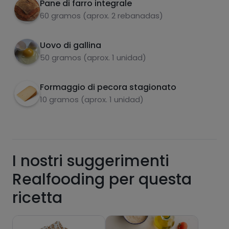
Pane di farro integrale
carboidrati
proteine
60 gramos (aprox. 2 rebanadas)
Uovo di gallina
50 gramos (aprox. 1 unidad)
grassi
sale
Formaggio di pecora stagionato
10 gramos (aprox. 1 unidad)
zuccheri
grassi saturi
I nostri suggerimenti
Realfooding per questa
ricetta