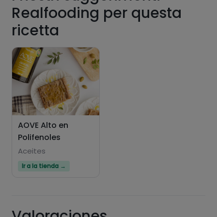
Realfooding per questa
ricetta
Hazte PLUS para ver la información nutricional
de las recetas, y desbloquear muchas más
funcionalidades PLUS.
Pásate al PLUS
AOVE Alto en
Polifenoles
Aceites
Ir a la tienda →
Valoraciones