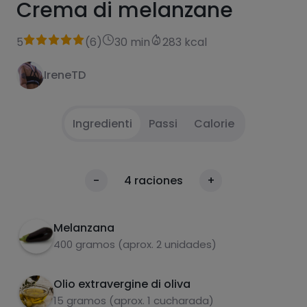
Crema di melanzane
5
(
6
)
30 min
283 kcal
IreneTD
Ingredienti
Passi
Calorie
Arrostire le melanzane e rimuovere la polpa.
1
Calorie
-
4
raciones
+
Per 100g
Mettere in un robot da cucina con gli altri
2
ingredienti e frullare.
Melanzana
400 gramos (aprox. 2 unidades)
Olio extravergine di oliva
15 gramos (aprox. 1 cucharada)