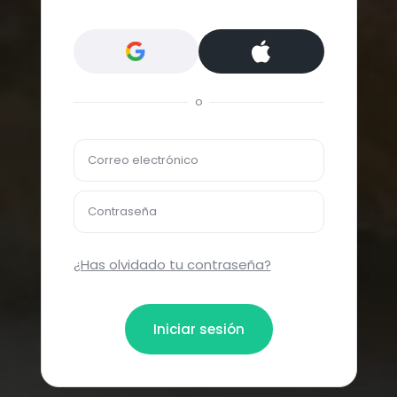
o
Correo electrónico
Contraseña
¿Has olvidado tu contraseña?
Iniciar sesión