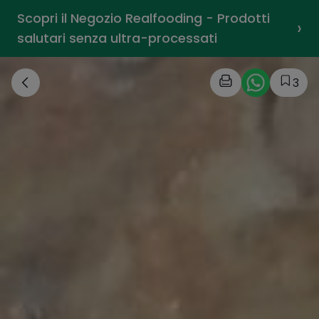
Scopri il Negozio Realfooding - Prodotti
›
salutari senza ultra-processati
3