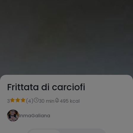
Frittata di carciofi
3
(
4
)
30 min
495 kcal
InmaGaliana