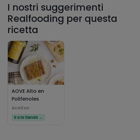
I nostri suggerimenti
grassi
sale
Realfooding per questa
ricetta
zuccheri
grassi saturi
AOVE Alto en
Polifenoles
Aceites
Ir a la tienda →
Hazte PLUS para ver la información nutricional
de las recetas, y desbloquear muchas más