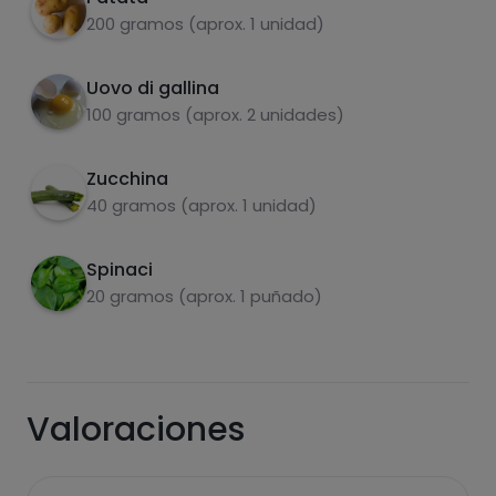
Sbattere 2 uova in una ciotola e aggiungere le
2
200 gramos (aprox. 1 unidad)
verdure.
Friggere per 5-10 minuti e sarà pronto.
3
Uovo di gallina
100 gramos (aprox. 2 unidades)
Zucchina
carboidrati
proteine
40 gramos (aprox. 1 unidad)
Spinaci
20 gramos (aprox. 1 puñado)
grassi
sale
Valoraciones
zuccheri
grassi saturi