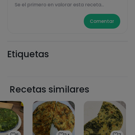
Se el primero en valorar esta receta...
Comentar
Etiquetas
Hazte PLUS para ver la información nutricional
de las recetas, y desbloquear muchas más
funcionalidades PLUS.
Recetas similares
Pásate al PLUS