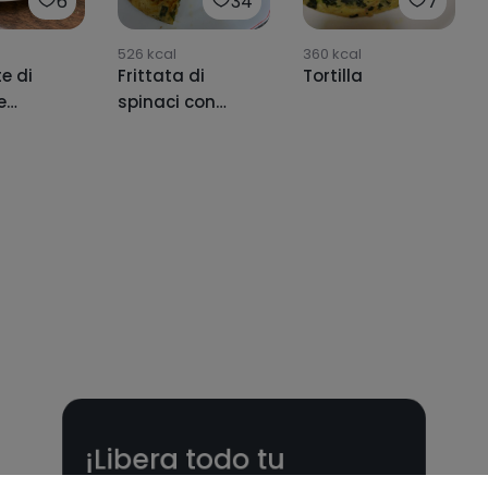
6
34
7
526
kcal
360
kcal
e di
Frittata di
Tortilla
e
spinaci con
al
patate lesse 😍
¡Libera todo tu