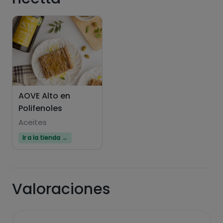
Hazte PLUS para ver la información nutricional
de las recetas, y desbloquear muchas más
funcionalidades PLUS.
AOVE Alto en
Polifenoles
Pásate al PLUS
Aceites
Ir a la tienda →
Valoraciones