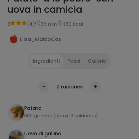
uova in camicia
3
(
4
)
35 min
1180 kcal
Elisa_MaldoCas
Ingredienti
Passi
Calorie
Sbucciare le patate e preparare le fette di
1
Calorie
-
2
raciones
+
cipolla e le strisce di cipolla.
Per 100g
Friggere le patate in abbondante olio e
2
Patata
cuocerle a metà cottura. Aggiungere la
600 gramos (aprox. 3 unidades)
cipolla e il peperone
Friggere insieme finché le patate non sono
3
Uovo di gallina