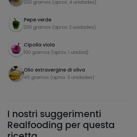
dorate.
200 gramos (aprox. 4 unidades)
Cuocere le uova in acqua bollente per
4
Pepe verde
eliminare alcune calorie.
carboidrati
proteine
200 gramos (aprox. 2 unidades)
Scolate l'olio in eccesso dalle patate,
5
servitele con le uova sopra e gustatele.
Cipolla viola
100 gramos (aprox. 1 unidad)
grassi
sale
Olio extravergine di oliva
45 gramos (aprox. 3 unidades)
zuccheri
grassi saturi
I nostri suggerimenti
Realfooding per questa
ricetta