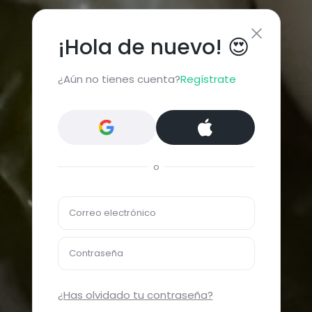
¡Hola de nuevo! 😍
¿Aún no tienes cuenta?
Regístrate
o
Correo electrónico
Contraseña
¿Has olvidado tu contraseña?