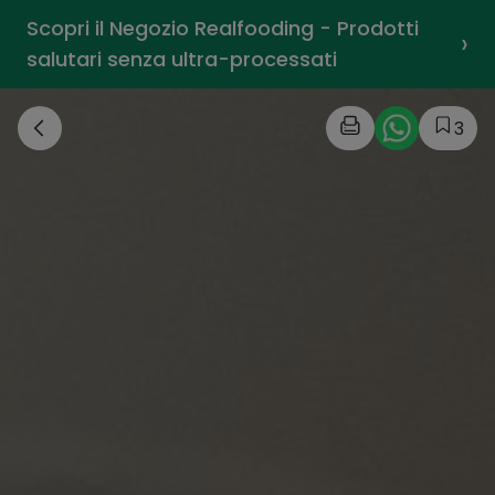
Scopri il Negozio Realfooding - Prodotti
›
salutari senza ultra-processati
3