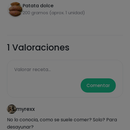
Patata dolce
Infornare a 200° per 10-15 minuti.
4
200 gramos (aprox. 1 unidad)
carboidrati
proteine
1
Valoraciones
Valorar receta...
grassi
sale
Comentar
myrexx
zuccheri
grassi saturi
No lo conocia, como se suele comer? Solo? Para
desayunar?