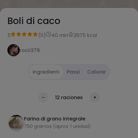
Boli di caco
5
(
11
)
40 min
2675 kcal
rocii379
Ingredienti
Passi
Calorie
Lessare la patata dolce.
1
Calorie
-
12
raciones
+
Per 100g
Mescolare la patata dolce con il lievito e 400
2
ml di acqua e schiacciare.
Farina di grano integrale
750 gramos (aprox. 1 unidad)
Mescolare il tutto con la farina integrale e
3
impastare.