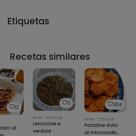
Etiquetas
Hazte PLUS para ver la información nutricional
Recetas similares
de las recetas, y desbloquear muchas más
funcionalidades PLUS.
Pásate al PLUS
0
304
12
5min
·
1120
kcal
4min
·
273
kcal
Lenticchie e
Patatine dolci
olci al
verdure
al microonde,
on