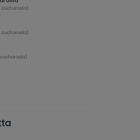
di oliva
1 cucharada)
1 cucharada)
1 cucharada)
tta