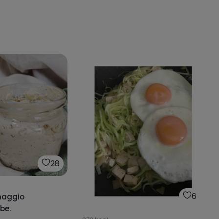
28
6
maggio
be.