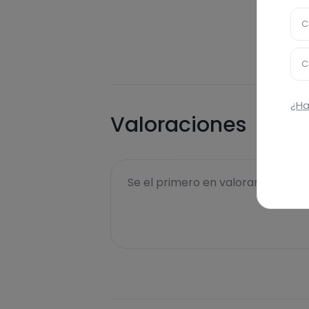
C
C
¿Ha
Valoraciones
Se el primero en valorar esta rece