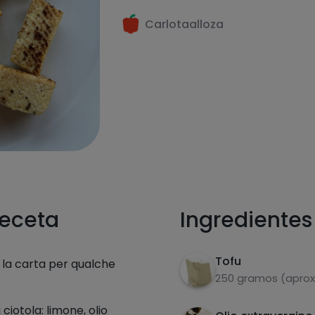
Carlotaalloza
receta
Ingredientes
Tofu
n la carta per qualche
250 gramos (aprox
ciotola: limone, olio