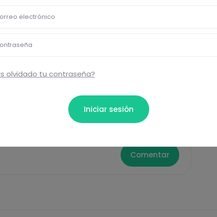
Pásate al PLUS
orreo electrónico
ontraseña
s olvidado tu contraseña?
Eti
Iniciar sesión
ta...
Comentar