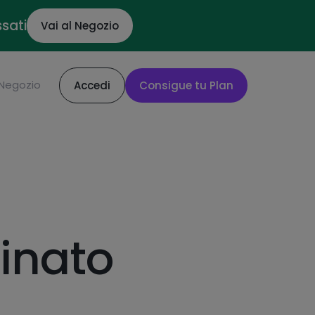
ssati
Vai al Negozio
Negozio
Accedi
Consigue tu Plan
inato