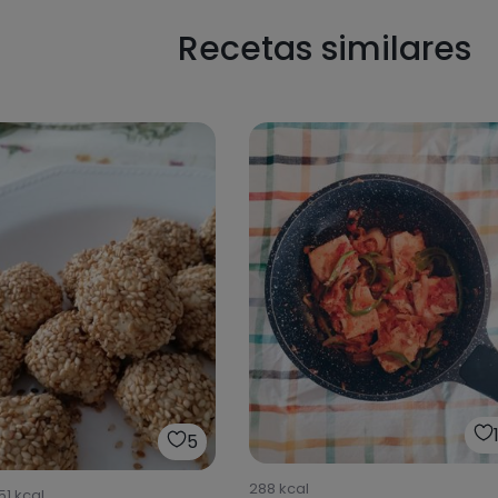
Recetas similares
5
288
kcal
51
kcal