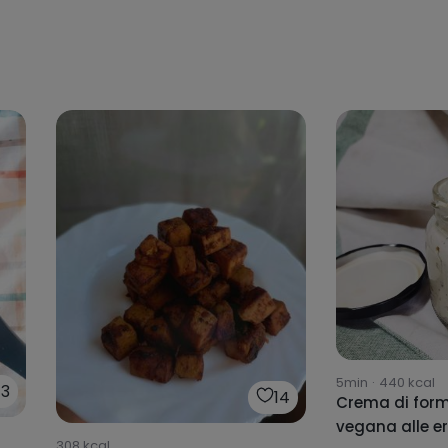
5min
·
440
kcal
13
14
Crema di for
vegana alle er
308
kcal