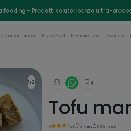
alfooding - Prodotti salutari senza ultra-proce
Entrenamientos
Piano PLUS
Profesionales
Dare più
1/2
4
Tofu mar
3
(
5
)
2 min
395 kcal