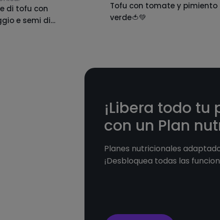
Tofu con tomate y pimiento
e di tofu con
verde🍅💚
gio e semi di
o
¡Libera todo tu 
con un Plan nutr
Planes nutricionales adaptados
¡Desbloquea todas las funcion