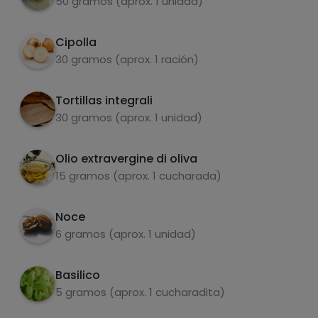
50 gramos (aprox. 1 unidad)
Stendere la base di pomodoro sulla tortilla
4
grassi
sale
integrale, distribuire gli spinaci e completare
Cipolla
con la burrata sbriciolata, le noci tritate e
30 gramos (aprox. 1 ración)
l'uovo.
Cuocere per 10-15 minuti. Tenere d'occhio
Tortillas integrali
5
per non bruciare la tortilla.
30 gramos (aprox. 1 unidad)
zuccheri
grassi saturi
Tagliare a fette, servire e gustare!
6
Olio extravergine di oliva
15 gramos (aprox. 1 cucharada)
Noce
6 gramos (aprox. 1 unidad)
Basilico
5 gramos (aprox. 1 cucharadita)
Hazte PLUS para ver la información nutricional
de las recetas, y desbloquear muchas más