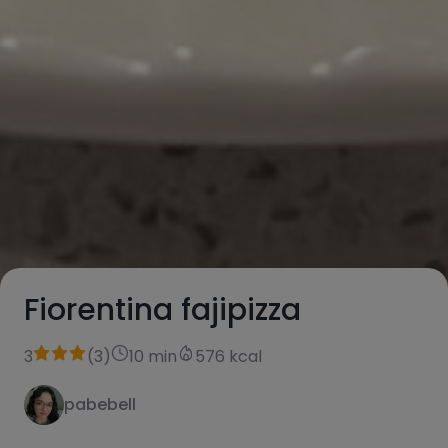
Fiorentina fajipizza
3
(
3
)
10 min
576 kcal
pabebell