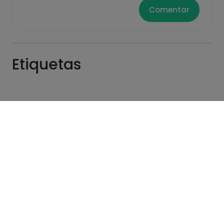
Comentar
Etiquetas
Recetas similares
24
28
309
18min
·
338
kcal