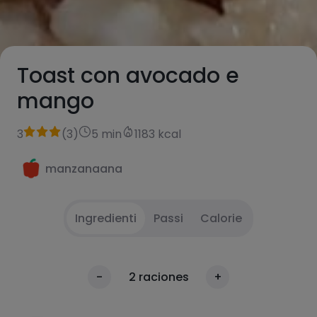
Toast con avocado e
mango
3
(
3
)
5 min
1183 kcal
manzanaana
Ingredienti
Passi
Calorie
Tostare le fette di pane
1
Calorie
-
2
raciones
+
Per 100g
Spalmare la crema di formaggio sul pane
2