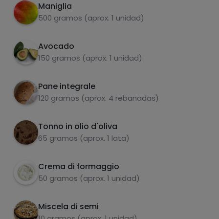
Maniglia
Ricoprire con tonno in scatola sgocciolato e
3
500 gramos (aprox. 1 unidad)
fette di mango fresco.
Aggiungere le mandorle tritate e i semi di
Avocado
4
vostra scelta.
150 gramos (aprox. 1 unidad)
Pane integrale
carboidrati
proteine
120 gramos (aprox. 4 rebanadas)
Tonno in olio d'oliva
65 gramos (aprox. 1 lata)
grassi
sale
Crema di formaggio
50 gramos (aprox. 1 unidad)
Miscela di semi
10 gramos (aprox. 1 unidad)