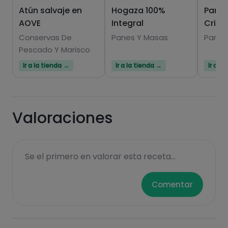
Atún salvaje en
Hogaza 100%
Pan 1
AOVE
Integral
Crist
Conservas De
Panes Y Masas
Panes
Pescado Y Marisco
Ir a la tienda →
Ir a la tienda →
Ir a l
Valoraciones
Se el primero en valorar esta receta...
Comentar