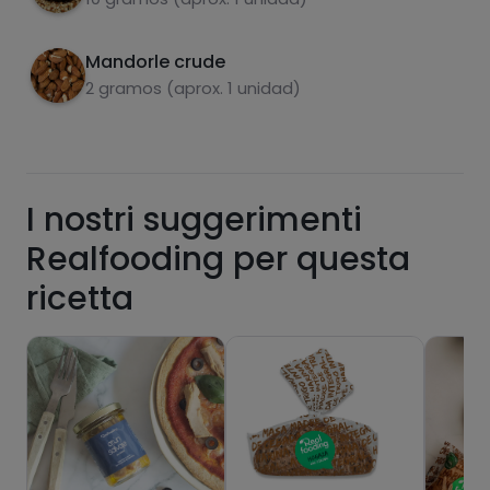
zuccheri
grassi saturi
Mandorle crude
2 gramos (aprox. 1 unidad)
I nostri suggerimenti
Realfooding per questa
Hazte PLUS para ver la información nutricional
ricetta
de las recetas, y desbloquear muchas más
funcionalidades PLUS.
Pásate al PLUS