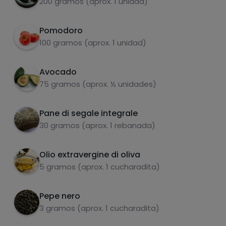
200 gramos (aprox. 1 unidad)
Aggiungere un po' di olio extravergine di oliva,
3
pepe nero e sale.
Pomodoro
100 gramos (aprox. 1 unidad)
Avocado
carboidrati
proteine
75 gramos (aprox. ½ unidades)
Pane di segale integrale
30 gramos (aprox. 1 rebanada)
grassi
sale
Olio extravergine di oliva
5 gramos (aprox. 1 cucharadita)
Pepe nero
3 gramos (aprox. 1 cucharadita)
zuccheri
grassi saturi