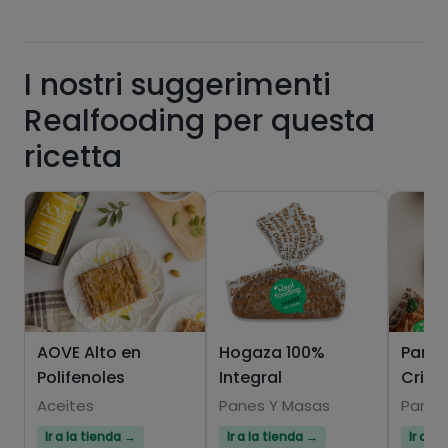
I nostri suggerimenti
Realfooding per questa
ricetta
Hazte PLUS para ver la información nutricional
de las recetas, y desbloquear muchas más
funcionalidades PLUS.
Pásate al PLUS
AOVE Alto en
Hogaza 100%
Pan 1
Polifenoles
Integral
Crist
Aceites
Panes Y Masas
Panes
Ir a la tienda →
Ir a la tienda →
Ir a l