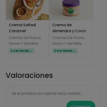
Crema Salted
Crema de
Caramel
Almendra y Coco
Hazte PLUS para ver la información nutricional
de las recetas, y desbloquear muchas más
Cremas De Frutos
Cremas De Frutos
Secos Y Semillas
funcionalidades PLUS.
Secos Y Semillas
Ir a la tienda →
Ir a la tienda →
Pásate al PLUS
Valoraciones
Se el primero en valorar esta receta...
Comentar