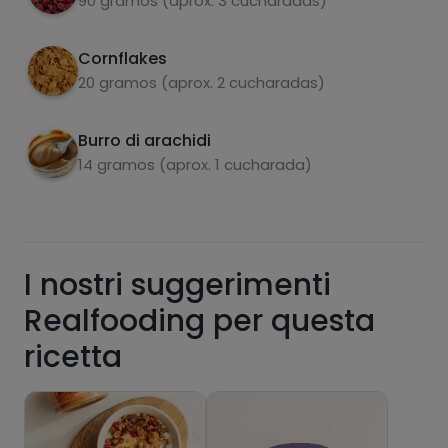
90 gramos (aprox. 3 cucharadas)
Cornflakes
carboidrati
proteine
20 gramos (aprox. 2 cucharadas)
Burro di arachidi
14 gramos (aprox. 1 cucharada)
grassi
sale
I nostri suggerimenti
Realfooding per questa
zuccheri
grassi saturi
ricetta