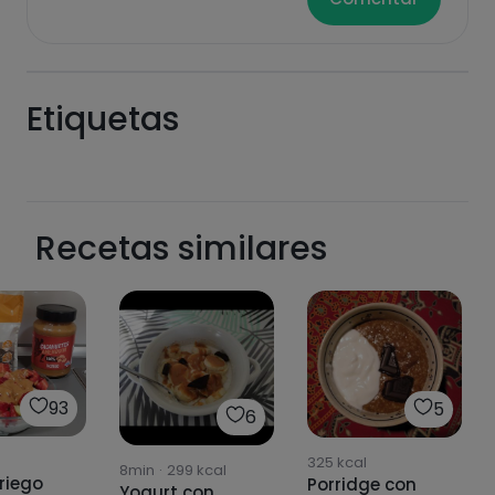
Etiquetas
Recetas similares
93
5
6
325
kcal
8min
·
299
kcal
riego
Porridge con
Yogurt con