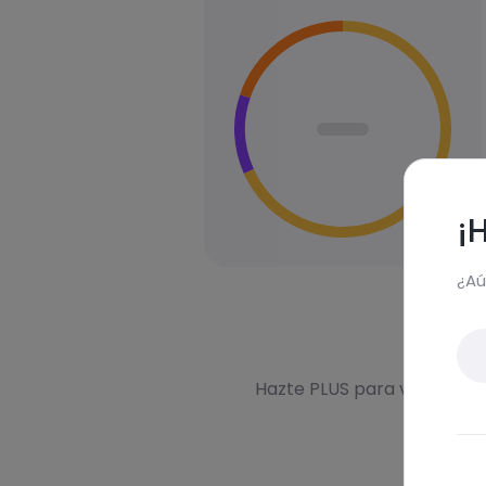
¡
¿Aú
Des
Hazte PLUS para ver la inf