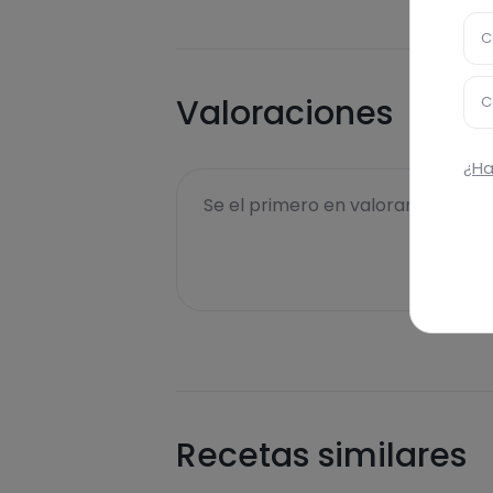
C
Valoraciones
C
¿Ha
Se el primero en valorar esta rece
Recetas similares