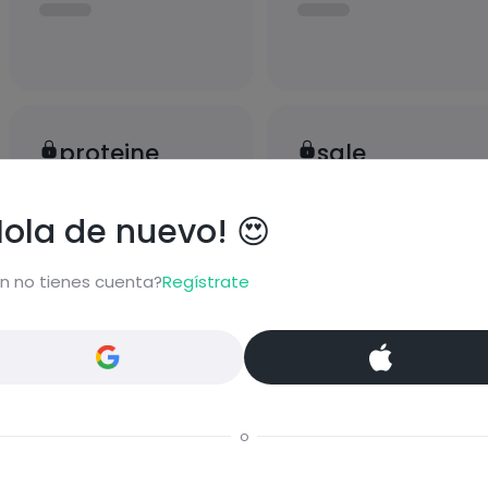
proteine
sale
Hola de nuevo! 😍
n no tienes cuenta?
Regístrate
bloquear información nutrici
ormación nutricional de las recetas, y desbloquear mucha
Pásate al PLUS
o