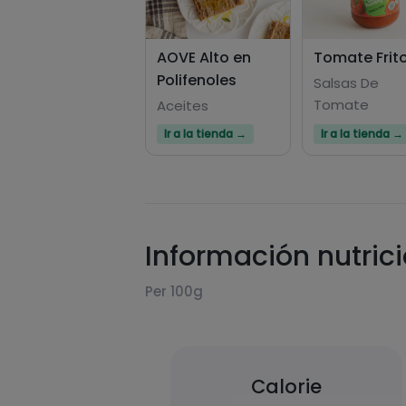
AOVE Alto en
Tomate Frit
Polifenoles
Salsas De
Tomate
Aceites
Ir a la tienda →
Ir a la tienda →
Información nutric
Per 100g
Calorie