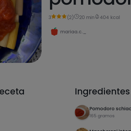
3
(
2
)
20 min
404 kcal
mariaa.c._
receta
Ingredientes
Pomodoro schiac
165 gramos