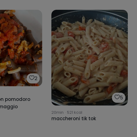
2
5
on pomodoro
rmaggio
20min
·
521
kcal
maccheroni tik tok