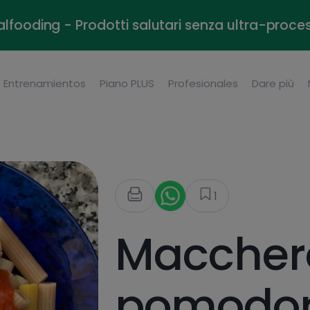
alfooding - Prodotti salutari senza ultra-proce
Entrenamientos
Piano PLUS
Profesionales
Dare più
1
Maccher
pomodo