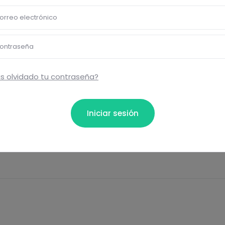
orreo electrónico
Eti
ontraseña
s olvidado tu contraseña?
ta...
Iniciar sesión
Comentar