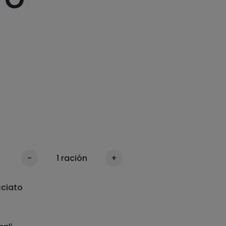
-
1
ración
+
ciato