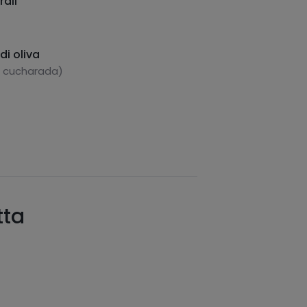
ali
di oliva
1 cucharada)
tta