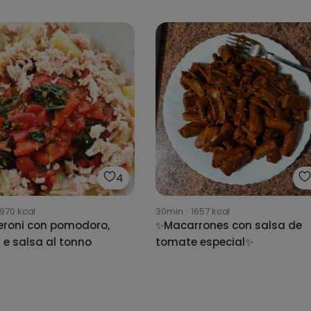
4
1970
kcal
30min
·
1657
kcal
roni con pomodoro,
✨Macarrones con salsa de
 e salsa al tonno
tomate especial✨