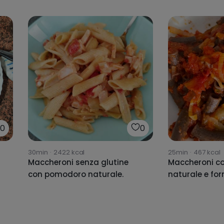
0
0
30min
·
2422
kcal
25min
·
467
kcal
Maccheroni senza glutine
Maccheroni c
con pomodoro naturale.
naturale e fo