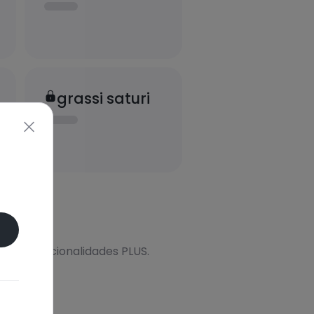
grassi saturi
onal
s más funcionalidades PLUS.