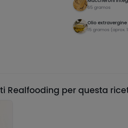
Maccheroni integr
65 gramos
Olio extravergine 
15 gramos (aprox. 
ti Realfooding per questa rice