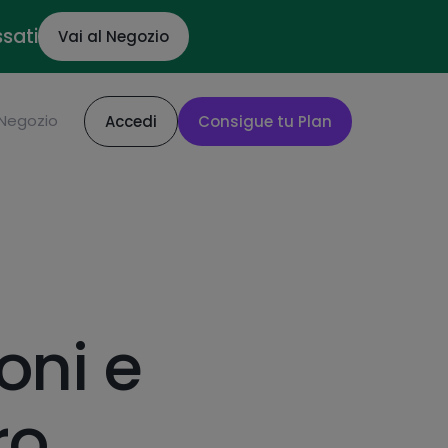
ssati
Vai al Negozio
Negozio
Accedi
Consigue tu Plan
oni e
ro