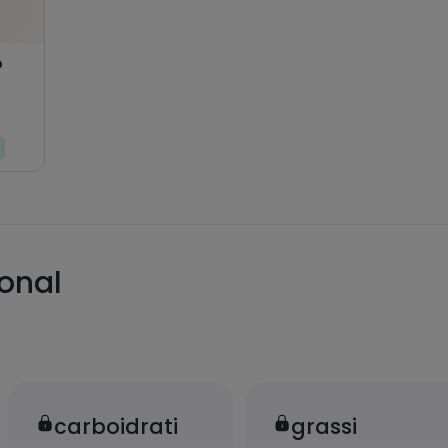
o
ional
carboidrati
grassi