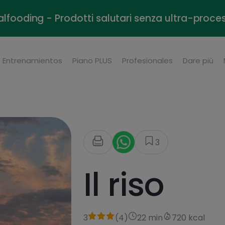
alfooding - Prodotti salutari senza ultra-proce
Entrenamientos
Piano PLUS
Profesionales
Dare più
3
Il riso
3
(
4
)
22 min
720 kcal