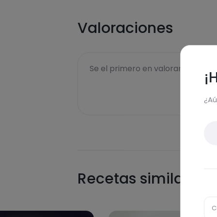
Valoraciones
Se el primero en valorar esta rece
¡
¿Aú
Recetas similares
C