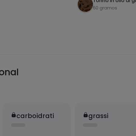
Tonno in olio di g
60 gramos
ional
carboidrati
grassi