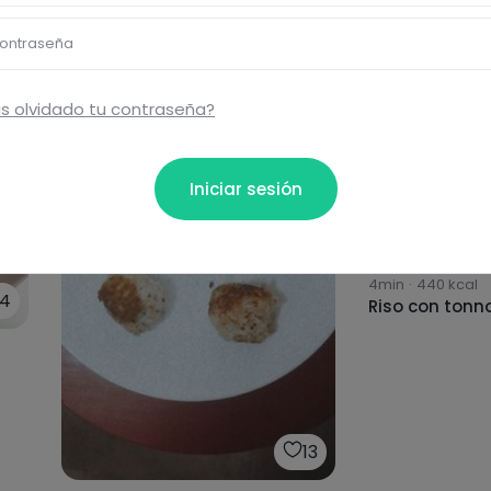
ontraseña
s olvidado tu contraseña?
Iniciar sesión
4min
·
440
kcal
14
Riso con tonno
13