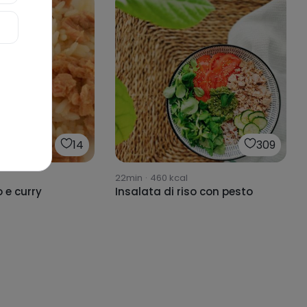
14
309
22min
·
460
kcal
 e curry
Insalata di riso con pesto