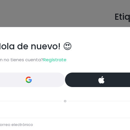
Eti
ta...
Hola de nuevo! 😍
Comentar
n no tienes cuenta?
Regístrate
o
orreo electrónico