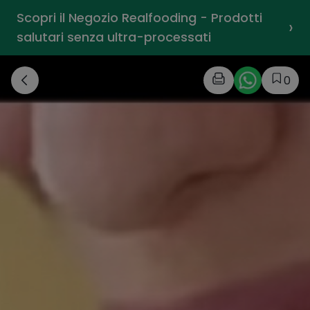
Scopri il Negozio Realfooding - Prodotti
›
salutari senza ultra-processati
0