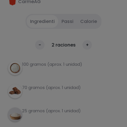
CarmeAG
Ingredienti
Passi
Calorie
A
1
Calorie
-
2
raciones
+
Per 100g
100 gramos (aprox. 1 unidad)
70 gramos (aprox. 1 unidad)
25 gramos (aprox. 1 unidad)
carboidrati
proteine