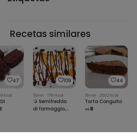
Recetas similares
47
109
44
19
kcal
15min
·
1761
kcal
15min
·
2502
kcal
DI
🥭 Semifreddo
Torta Conguito
E
di formaggio,
🥜🍫
mango e
cioccolato🍫