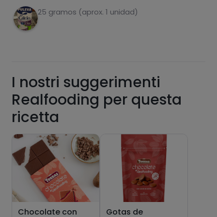
25 gramos (aprox. 1 unidad)
grassi
sale
I nostri suggerimenti
Realfooding per questa
zuccheri
grassi saturi
ricetta
Chocolate con
Gotas de