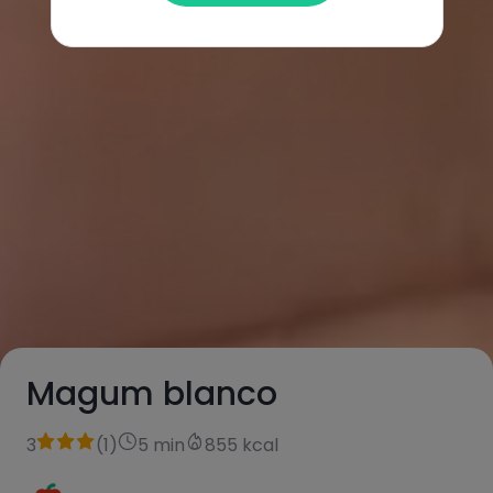
Magum blanco
3
(
1
)
5 min
855 kcal