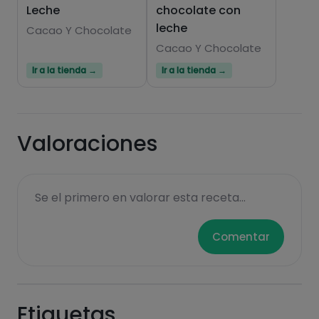
Leche
chocolate con
Hazte PLUS para ver la información nutricional
leche
de las recetas, y desbloquear muchas más
Cacao Y Chocolate
funcionalidades PLUS.
Cacao Y Chocolate
Ir a la tienda →
Ir a la tienda →
Pásate al PLUS
Valoraciones
Se el primero en valorar esta receta...
Comentar
Etiquetas