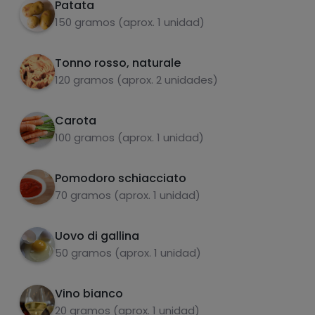
Patata
scatolette di tonno. Aggiungere le spezie a
150 gramos (aprox. 1 unidad)
piacere (io ho usato aglio in polvere, pepe,
basilico e origano), il pomodoro schiacciato e
un po' di vino bianco. Lasciare a fuoco medio
Tonno rosso, naturale
carboidrati
proteine
finché non si riduce.
120 gramos (aprox. 2 unidades)
Carota
100 gramos (aprox. 1 unidad)
grassi
sale
Pomodoro schiacciato
70 gramos (aprox. 1 unidad)
Uovo di gallina
50 gramos (aprox. 1 unidad)
zuccheri
grassi saturi
Vino bianco
20 gramos (aprox. 1 unidad)