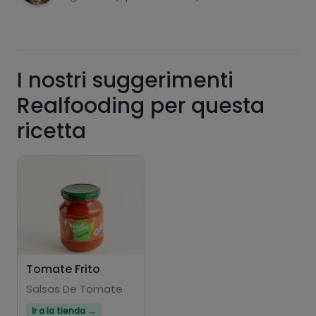
I nostri suggerimenti
Realfooding per questa
Hazte PLUS para ver la información nutricional
ricetta
de las recetas, y desbloquear muchas más
funcionalidades PLUS.
Pásate al PLUS
Tomate Frito
Salsas De Tomate
Ir a la tienda →