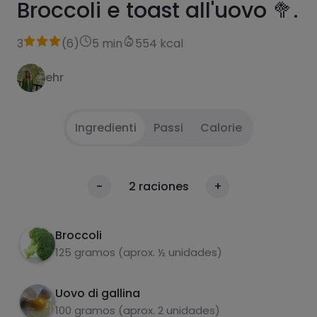
Broccoli e toast all'uovo 🥦.
3
(
6
)
5 min
554 kcal
ehr
Ingredienti
Passi
Calorie
Versare l'acqua in una pentola e, quando inizia
1
Calorie
-
2
raciones
+
a bollire, aggiungere le cimette dei broccoli e
Per 100g
cuocere per 5 minuti. le cimette di broccoli e
cuocere per 5 minuti.
Broccoli
125 gramos (aprox. ½ unidades)
Scolare bene e lasciare raffreddare.
2
Uovo di gallina
Tostare due fette di pane.
3
100 gramos (aprox. 2 unidades)