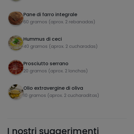
Nel frattempo, saltare i broccoli cotti con un
4
po' di prosciutto tagliato a dadini in una
Pane di farro integrale
carboidrati
proteine
padella con l'EVOO.
60 gramos (aprox. 2 rebanadas)
Quando è pronto, cuocere l'uovo alla piastra.
5
Hummus di ceci
Spalmare ogni fetta di pane tostato con un
40 gramos (aprox. 2 cucharadas)
6
po' di hummus di ceci, quindi aggiungere i
grassi
sale
broccoli e l'uovo. Aggiungere il prosciutto e
Prosciutto serrano
condire a piacere con sale e pepe.
20 gramos (aprox. 2 lonchas)
Olio extravergine di oliva
10 gramos (aprox. 2 cucharaditas)
zuccheri
grassi saturi
I nostri suggerimenti