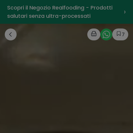
Scopri il Negozio Realfooding - Prodotti
›
salutari senza ultra-processati
7