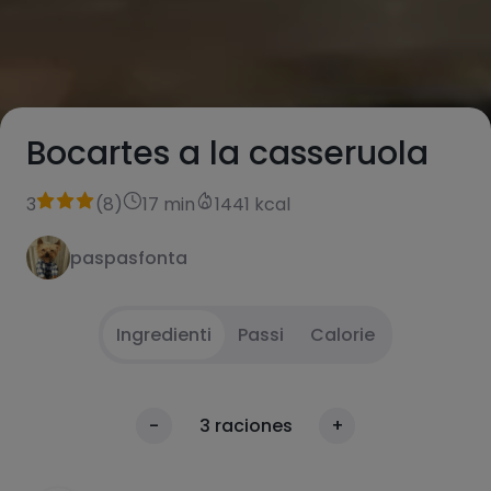
Bocartes a la casseruola
3
(
8
)
17 min
1441 kcal
paspasfonta
Ingredienti
Passi
Calorie
Olio di cipolla da letto
1
Calorie
-
3
raciones
+
Per 100g
Bocarte e paprika
2