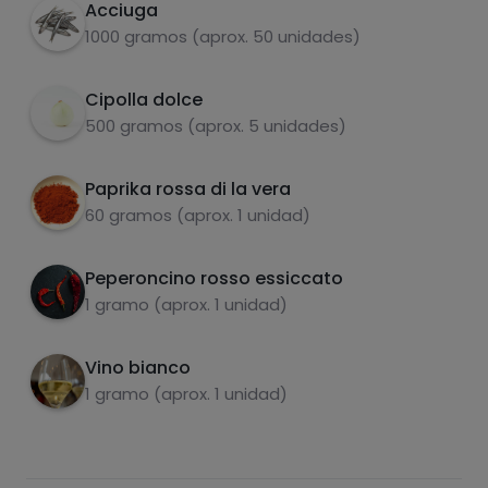
Acciuga
Cipolla bocarte paprika e un peperoncino
3
1000 gramos (aprox. 50 unidades)
Aggiungere il vino
4
Cipolla dolce
500 gramos (aprox. 5 unidades)
Paprika rossa di la vera
carboidrati
proteine
60 gramos (aprox. 1 unidad)
Peperoncino rosso essiccato
1 gramo (aprox. 1 unidad)
grassi
sale
Vino bianco
1 gramo (aprox. 1 unidad)