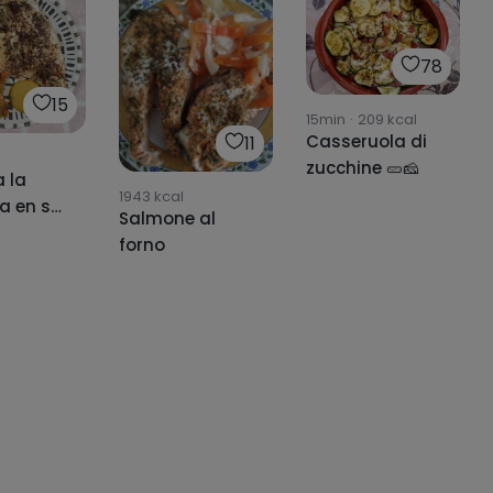
78
15
15min
·
209
kcal
Casseruola di
11
zucchine 🥒🧀
a la
1943
kcal
ra en su
Salmone al
🍃
forno