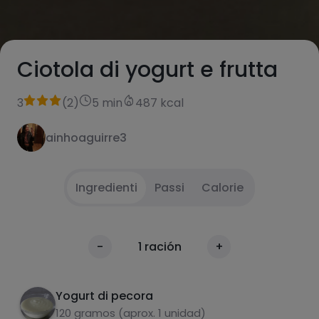
Ciotola di yogurt e frutta
3
(
2
)
5 min
487 kcal
ainhoaguirre3
Ingredienti
Passi
Calorie
Lavare i lamponi
1
Calorie
-
1
ración
+
Per 100g
Mettere lo yogurt in una ciotola
2
Yogurt di pecora
Aggiungere il resto degli ingredienti
3
120 gramos (aprox. 1 unidad)