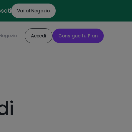
ssati
Vai al Negozio
Negozio
Accedi
Consigue tu Plan
di