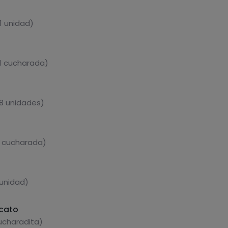
1 unidad)
 1 cucharada)
 8 unidades)
1 cucharada)
 unidad)
ccato
cucharadita)