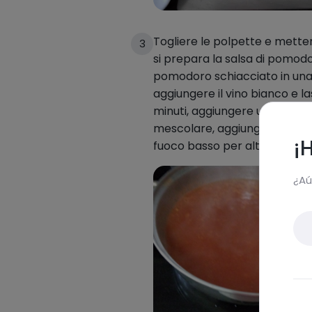
Togliere le polpette e mette
3
si prepara la salsa di pomodo
pomodoro schiacciato in una
aggiungere il vino bianco e la
minuti, aggiungere un cucchi
mescolare, aggiungere le po
¡
fuoco basso per altri 5 minuti
¿Aú