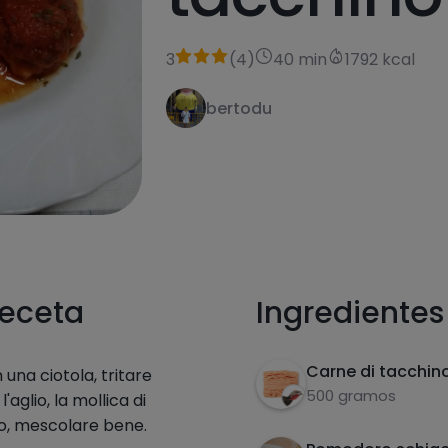
3
(
4
)
40 min
1792 kcal
bertodu
receta
Ingredientes
Carne di tacchino
una ciotola, tritare
500 gramos
l'aglio, la mollica di
vo, mescolare bene.