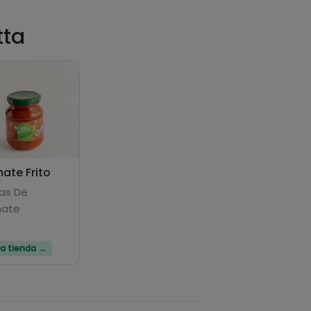
tta
ate Frito
as De
ate
 la tienda →