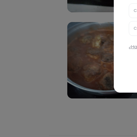
C
C
¿Ha