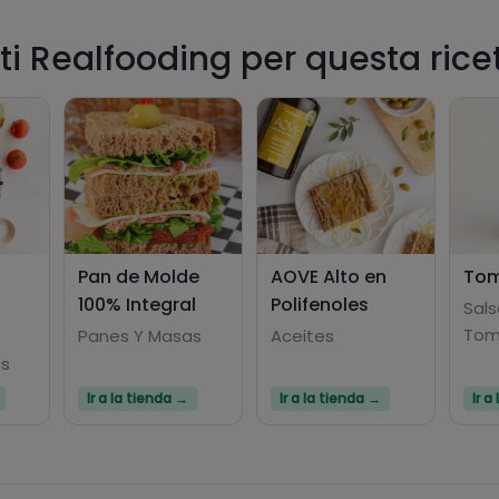
ti Realfooding per questa rice
Pan de Molde
AOVE Alto en
Tom
100% Integral
Polifenoles
Sals
Tom
Panes Y Masas
Aceites
as
Ir a la tienda →
Ir a la tienda →
Ir a