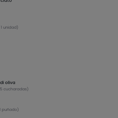
ciato
 1 unidad)
di oliva
 5 cucharadas)
 1 puñado)