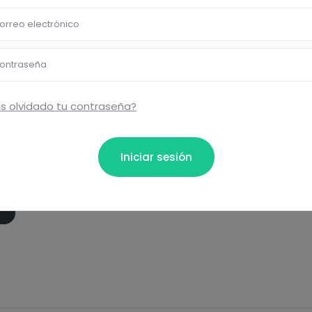
orreo electrónico
ontraseña
s olvidado tu contraseña?
Iniciar sesión