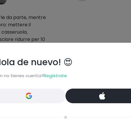
rle da parte, mentre
ro: mettere il
 casseruola,
sciare ridurre per 10
aino di maizena e
lpette e tenere a
Hola de nuevo! 😍
.
n no tienes cuenta?
Regístrate
o