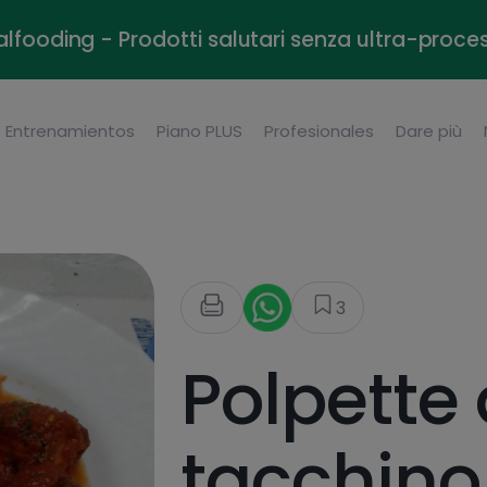
alfooding - Prodotti salutari senza ultra-proce
Entrenamientos
Piano PLUS
Profesionales
Dare più
3
Polpette 
tacchino