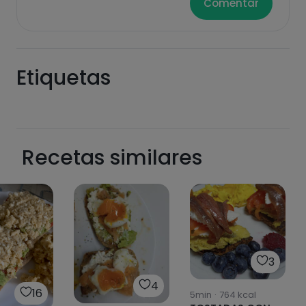
Comentar
Etiquetas
Recetas similares
3
4
16
5min
·
764
kcal