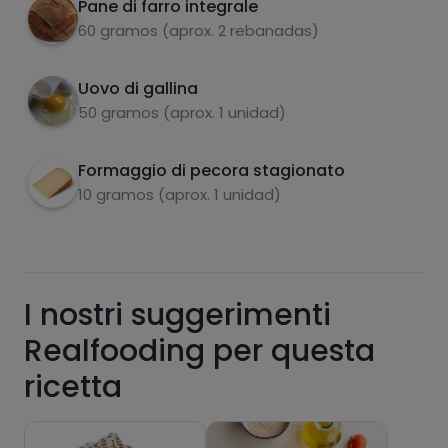
Pane di farro integrale
carboidrati
proteine
60 gramos (aprox. 2 rebanadas)
Uovo di gallina
50 gramos (aprox. 1 unidad)
grassi
sale
Formaggio di pecora stagionato
10 gramos (aprox. 1 unidad)
zuccheri
grassi saturi
I nostri suggerimenti
Realfooding per questa
ricetta