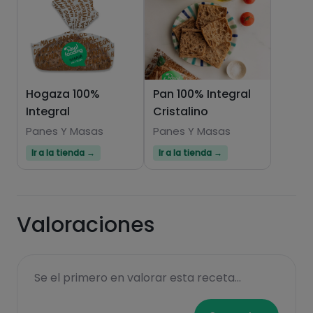
Hazte PLUS para ver la información nutricional
de las recetas, y desbloquear muchas más
funcionalidades PLUS.
Hogaza 100%
Pan 100% Integral
Integral
Cristalino
Pásate al PLUS
Panes Y Masas
Panes Y Masas
Ir a la tienda →
Ir a la tienda →
Valoraciones
Se el primero en valorar esta receta...