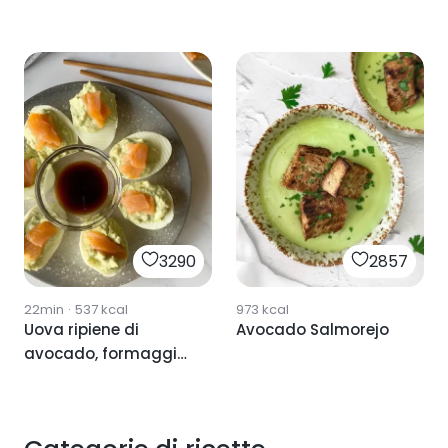
3290
2857
22min
·
537
kcal
973
kcal
Uova ripiene di
Avocado Salmorejo
avocado, formaggio
e salmone