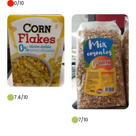
0
/10
7.4
/10
7
/10