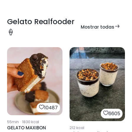
Gelato Realfooder
Mostrar todas
🍦
10487
6605
55min
·
1830
kcal
GELATO MAXIBON
212
kcal