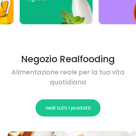
8.5
/10
9.9
/10
7.1
/10
Negozio Realfooding
7.3
/10
Alimentazione reale per la tua vita
quotidiana
Vedi tutti i prodotti