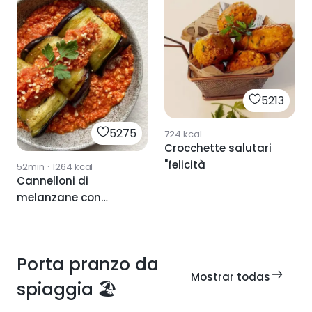
5213
5275
724
kcal
Crocchette salutari
"felicità
52min
·
1264
kcal
Cannelloni di
melanzane con
pomodoro e ricotta
🍆.
Porta pranzo da
Mostrar todas
spiaggia 🏖