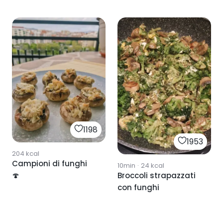
1198
1953
204
kcal
Campioni di funghi
10min
·
24
kcal
Broccoli strapazzati
🍄
con funghi