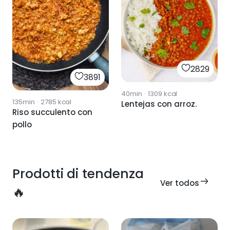
2829
3891
40min
·
1309
kcal
135min
·
2785
kcal
Lentejas con arroz.
Riso succulento con
pollo
Prodotti di tendenza
Ver todos
🔥
1612
2612
2299
1746
965
1730
939
1123
kcal
1625
kcal