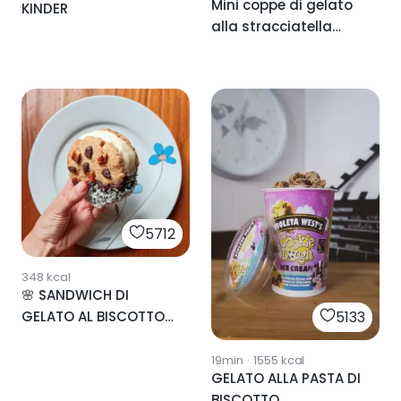
Mini coppe di gelato
KINDER
alla stracciatella
realfood
5712
348
kcal
🌸 SANDWICH DI
GELATO AL BISCOTTO
5133
🌸
19min
·
1555
kcal
GELATO ALLA PASTA DI
BISCOTTO