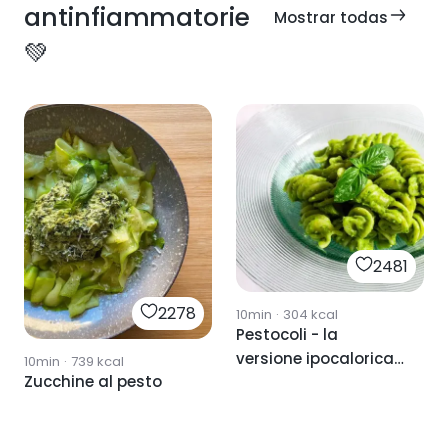
antinfiammatorie
Mostrar todas
💚
2481
2278
10min
·
304
kcal
Pestocoli - la
versione ipocalorica
10min
·
739
kcal
Zucchine al pesto
del pesto
tradizionale