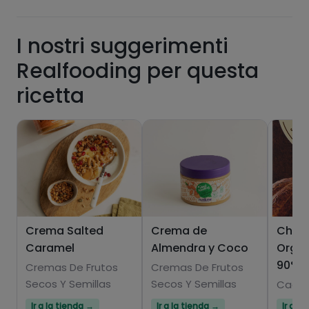
I nostri suggerimenti
grassi
sale
Realfooding per questa
ricetta
zuccheri
grassi saturi
Crema Salted
Crema de
Choc
Caramel
Almendra y Coco
Orgán
90%
Cremas De Frutos
Cremas De Frutos
Secos Y Semillas
Secos Y Semillas
Cacao
Hazte PLUS para ver la información nutricional
Ir a la tienda →
Ir a la tienda →
Ir a l