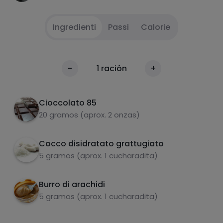
Ingredienti
Passi
Calorie
Sciogliere il cioccolato a intervalli di 30
1
Calorie
-
1
ración
+
secondi.
Per 100g
Versare uno strato di cioccolato in una teglia
2
Cioccolato 85
per muffin, poi il burro di arachidi e il cocco.
20 gramos (aprox. 2 onzas)
Quindi versare nuovamente il cioccolato.
Congelare per 30 minuti.
3
Cocco disidratato grattugiato
5 gramos (aprox. 1 cucharadita)
Da asporto e da gustare.
4
Burro di arachidi
carboidrati
proteine
5 gramos (aprox. 1 cucharadita)