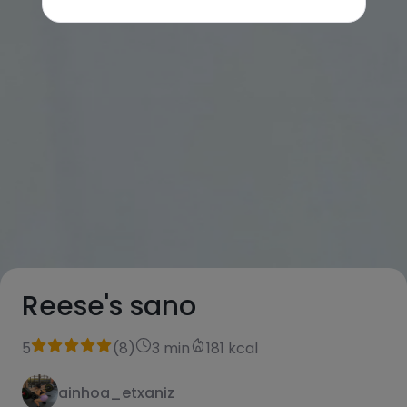
Reese's sano
5
(
8
)
3 min
181 kcal
ainhoa_etxaniz